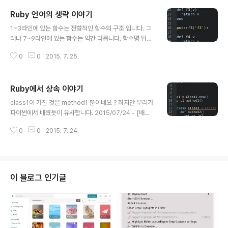
Ruby 언어의 생략 이야기
글 내용
1~3라인에 있는 함수는 전형적인 함수의 구조 입니다. 그
러나 7~9라인에 있는 함수는 약간 다릅니다. 함수명 뒤에
괄호가 생략되어 있습니다. 그러나 그래도 정상적으로 실
0
0
2015. 7. 25.
행이 됩니다. 12~14라인의 경우는 전형적인 인자를 넘겨
받는 함수 구조입니다. 그러나 18~22라인의 함수는 다릅
니다. 인자를 받지만 괄호가 생략되어 있죠. 그리고 24~2
Ruby에서 상속 이야기
8라인에 걸친 함수는 return이라는 지시어 조차 없습니
글 내용
다. 그럼에도 불구하고 실행이 잘 되죠. 루비에서는 이러한
class1이 가진 것은 method1 뿐이네요 ? 하지만 우리가
함수의 괄호 생략이 가능합니다. 간결성을 높이는 것이죠.
파이썬에서 배웠듯이 유사합니다. 2015/07/24 - [배우
간결성을 높이 되 코드의 가독성을 조금 떨어지게 만들 수
고 싶은 프로그래밍 언어/Python] - python 에서 상속
는 있죠. 그러나 명확하므로 가독성이 떨어진다고는 말하
0
0
2015. 7. 24.
이야기 결국, 10line의 출력은 m1이 출력 되겠네요 ? ^^
기 어렵습니다.
바로 상속을 들어 가자면, 루비 언어에서는 class 클래스
이름 < 부모 클래스 이름 이러한 구조를 가집니다. 상속 :
무언가를 받는다. 즉, 나에게 주는 클래스는 '부모' 혹은 'su
per'라고 합니다. * C#의 경우는 뭐..따로 지칭하는 말이
이 블로그 인기글
있었던 것 같습니다. 사실 상속은 그냥 쉽게 아! 저 Class1
이 가진 코드를 Class3가 상속 받는 구나. ( 돈 받는 구나 !
) 요렇게 쉽게 이해하는 게 좋을 것 같습니다. 코드를 받는
다는 것..