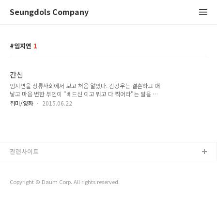
Seungdols Company
임지연
1
간신
임지연을 상류사회에서 보고 처음 알았다. 김강우는 결혼하고 애
낳고 마음 변한 부인이 "베드신 이고 뭐고 다 찍어라"는 말을 간
신 이 영화에서 다 풀었나보다. 그 전에는 여배우랑 말도 일부러
취미/영화
2015.06.22
안했다는 소리가... 스토리 탄탄연출 탄탄 19세 영화 치고 각본
에 영화가 탄탄한 적이 없었던 듯. 추천 : ★★★★★
관련사이트
Copyright © Daum Corp. All rights reserved.