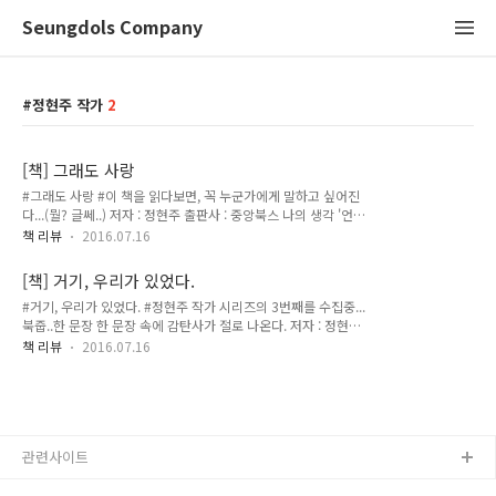
Seungdols Company
정현주 작가
2
[책] 그래도 사랑
#그래도 사랑 #이 책을 읽다보면, 꼭 누군가에게 말하고 싶어진
다...(뭘? 글쎄..) 저자 : 정현주 출판사 : 중앙북스 나의 생각 '언젠
가 너로 인해 많이 울게 되겠지만..'이라는 문구 보자마자 샀던
책 리뷰
2016.07.16
책이다. 이 책을 벌써 몇 번째 읽었는지 모르지만 그럼에도 이 책
은 나에게 달콤한 휴식을 주고, 생각의 지평을 넓히는 책이다. 고
[책] 거기, 우리가 있었다.
로, 이 책은 무조건 소장본이고 두고 두고 읽어야 한다. 좋은 글
#거기, 우리가 있었다. #정현주 작가 시리즈의 3번째를 수집중...
귀 어느 책에서 본 건데 사랑은 고백에서 시작하는 것이 아니래
북줍..한 문장 한 문장 속에 감탄사가 절로 나온다. 저자 : 정현주
요. 밥 먹었어요? 나랑 차 마실래요? 이런 간단한 말로 시작하는
출판사 : 중앙북스 나의 생각 생각하는 독서 나의 연애관을 넓게
거래요. 좋은 사랑은 복잡한 말로 시작되지 않아요. 시간과 함께
책 리뷰
2016.07.16
해주는 도서 정현주, 세 글자 하나만으로도 책을 구매하게 만든
낡아 질 것을 걱정하지 않고 깊어지면 된다. 언젠가 너로 인해 많
다. 이번이 벌써 세 번째다. 나의 이야기, 혹은 우리들 모두의 이
이 울게 되겠지만 따듯함과 외로움,고마움을 나눌 수 있어 오..
야기에 해당한다는 것을 그럼에도 나는 항상 힘들다. 좋은 글귀
좋아하는 글귀를 적거나 캡쳐 이미지를 넣으세요 그냥 당신 답게
살면 돼요. 기억해요. 당신 자신으로 살아야 한다는 것. 많은 것
관련사이트
이 필요하진 않아요. 당신 자신으로 있어주면 돼요. 당신이 그래
도, 내 곁에 있었듯 나 역시 그래도, 당신 곁에 있을 테니까 아무
것도 걱정하지 말고 같이 있어요, 우리. 좋았다. 복잡한 말도, ..