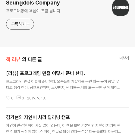
Seungdols Company
프로그래밍에 욕심이 조금 납니다.
구독하기
더보기
책 리뷰
의 다른 글
[리뷰] 프로그래밍 면접 이렇게 준비 한다.
글 내용
프로그래밍 면접 이렇게 준비한다. 요즘들어 개발자를 구인 하는 곳이 정말 많
다고 생각 한다. 링크드인이며, 로켓펀치, 원티드등 거의 모든 구인 구직 페이지
에서 개발자를 구인한다는 글을 많이 본다. 하지만, 중요한 점은 프로그래밍 면
0
0
2019. 9. 18.
접에 관한 준비를 어떻게 해야 할지 잘 모른다는 분들이 있는데, 그러한 분들에
게 이 책이 어느 정도 도움이 되지 않을까 생각을 한다. 이 책은 기본 챕터는 이
직에 관한 이야기와 전화 면접에 대한 이야기로 시작한다. 물론, 그 이후는 우리
김기현의 자연어 처리 딥러닝 캠프
가 예상하겠지만, 결국 자료 구조 및 알고리즘이다. 사실, 요즘 많이 변질 되었다
글 내용
고 생각 하는 편인데, 알고리즘과 자료 구조의 화이트 보드 테스트는 본래 이 문
자연어 관련한 책이 사실 많이 없는데, 이 책을 보면 기본적인 자연어 처리에 관
제를 정말 잘 푸는 개발자만이 뛰어나서 채용을 해야 한다거나 하는 의미는 아
한 정보가 굉장히 많다. 심지어, 한글로 되어 있다는 점은 더욱 놀랍다. 더군다나