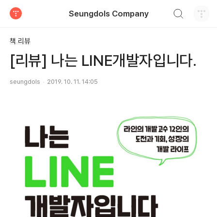
검색하기
Seungdols Company
티스토리
책 리뷰
[리뷰] 나는 LINE개발자입니다.
seungdols
2019. 10. 11. 14:05