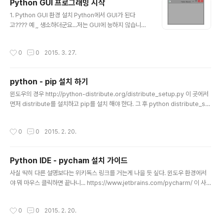
Python GUI 프로그래밍 시작
장... 하이라이트 안 쓰고 소스를 보여드립니다. import w
글 내용
x class Frame(wx.Frame):# 엥 ? 파이썬에 클래스
1. Python GUI 환경 설치 Python에서 GUI가 된다
가??? 파이썬은 함수형 프로그래밍 개념 + 객체지향 프로
고???? 예 ,, 생소하더군요...저는 GUI에 능하지 않습니다.
그래밍이 가능합니다. def __init__(self, parent, ti..
Java swing의 경우는 많은 삽질로 인해서 경험을 해보았
으며, MFC의 경우 VIew는 도구상자의 어택이 있으므로
작성시간
0
0
2015. 3. 27.
패스 하자면, Win32 api의 경우 View단이 까다로웠던
기억이 납니다. 파이썬에서 어떻게 해야 할까??? 우선 라이
브러리 설치가 필요로 합니다. WXPython 라이브러리가
python - pip 설치 하기
필요로 합니다. 예전에는 PyQT를 많이 쓰셨다던데 저는
글 내용
친구와 작업중인 프로젝트 관련 작업중이라.. 뭐 곧 여기에
윈도우의 경우 http://python-distribute.org/distribute_setup.py 이 곳에서
도 프로그램을 올릴 수 있으면 좋겠네요 ^^ 다운로드 : htt
먼저 distribute를 설치하고 pip를 설치 해야 한다. 그 후 python distribute_set
p://www.wxpython.org/download.php 2. WXPyt
up.py 콘솔창에서 입력 해주기! 그 후 pip를 설치하자!! https://raw.github.com/
hon 설치 설치 캡쳐는 제..
pypa/pip/master/contrib/get-pip.py python get-pip.py 그 후 파이썬이
작성시간
0
0
2015. 2. 20.
설치 된 디렉토리를 가게 되면 Scripts 디렉토리가 있을 것이다. 그 안에 있는 pip를
이용하자. 리눅스의 경우 1. 리눅스 계열 easy-install 설치 https://pypi.python.
org/pypi/distribute 그 후 터미널에서 python setup..
Python IDE - pycham 설치 가이드
글 내용
사실 딱히 다른 설명보다는 위키독스 링크를 거는게 나을 듯 싶다. 윈도우 환경에서
야 뭐 마우스 클릭하면 끝나니... https://www.jetbrains.com/pycharm/ 이 사
이트로 이동하면 pycham을 다운 받을 수 있다. 윈도우의 경우 윈도우 버젼에 맞게
msi형태로 제공을 하게 될 것이고, 리눅스의 경우 tar로 압축된 파일을 다운 받으면
작성시간
0
0
2015. 2. 20.
된다. 윈도우의 설치경우 https://wikidocs.net/993 위키독스 파이썬을 참조 하