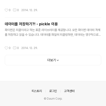
열 하면서 각 데이터 항목을 변환해야 합니다. 4. 변환된 데이터를 새 리스트에 추가
해야 합니다. >>> cp = [] >>> for each_item in li: cp.append(mySorted(e
작성시간
0
0
2014. 12. 29.
ach_item)) 먼저 cp 리스트 생성 후 for문으로 항목 나열 후 나열하면서 항목을 변
환해야 하므로 mySorted함수를 호출 후 리턴을 받아서 추가해야 하는 것을 저렇게
표현 할 수 있다. 그러나 지능형 리스트라는 개념을 사용 할 수 있다. >>> cp = [my
데이터를 저장하기?! - pickle 이용
Sorted(each_item) for each_item in li..
글 내용
파이썬은 피클이라고 하는 표준 라이브러리를 제공합니다. 모든 파이썬 데이터 객체
를 저장하고 읽을 수 있습니다. 데이터를 파일에 피클링하면, 데이터는 영구적으로
존재하게 되고, 나중에 재사용이 가능합니다. 데이터 - 피클엔진 - 피클링 이러한 수
순으로 과정이 진행 되는데 한 번 살펴 볼까요?>>> HoW?? 어떻게 하면 될까?? im
작성시간
0
0
2014. 12. 29.
port pickle을 해준 뒤 dump라는 함수를 이용하여 데이터를 저장하고, 나중에 꺼
낼 떄는 load()함수를 이용하면 된다. 단, 피클 파일로 작업 할 때는 파일을 이진 접
근 모드로 열어야 한다. 파이썬의 pickle 모듈은 이진 형식으로 저장하므로 텍스트
더보기
편집기에서는 이상하게 보일 수 있다. import pickle man = [] other = [] try: d
ata..
의안내
티스토리
로그인
고객센터
© Daum Corp.