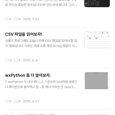
럼 Class3는 method1을 가지고 있지 않지만, Class1
로 만드는 중요한 함수입니다.꼭! 만드셔야 합니다. 그리고
로 부터 상속을 받아 가지게 됩니다. 즉, Class3는 meth
파이썬의 함수는 self라는 매개변수를 추가 해주어야 합니
od2와 그리고..
다. 왜? 인지는 나중에 말씀드리겠지만, 지금은 무조건 추
작성시간
0
0
2015. 7. 23.
가!만 기억하시면 됩니다. 파이썬의 경우 9번 라인 처럼 c1.
value를 통해 클래스 인스턴스 변수에 접근이 가능합니다.
이것은 중요한 차이가 존재 합니다. 왜냐하면 객체 지향 방
CSV 파일을 읽어보자!
법론에서는 캡슐화를 보장하는 것이 좋기 때문입니다. 캡
글 내용
슐화는 클래스를 포장하는 것을 말 합니다. 즉, 클래스라는
승돌즈 프로그래밍 오늘의 주제 CSV 파일을 읽어야 할 일
상자에 변수, 함수가 있더라도 사용자는 직접적인 접근을
이 생겼습니다. 이유는 과제 도중 게임 AI log 파일이 100
허용 하는 건 불필요하다는 사실이죠. 왜냐? 변수에 접근만
개 정도인데 하나 하나 열어 보기엔 너무 힘이 듭니다...심
하는 함수를 별도로 작성 하기 때문입니다. 그러나 , 파이썬
지어 Sum도 해야하기에 파이썬으로 프로그래밍을 해보았
작성시간
0
0
2015. 6. 6.
의 경우 ..
습니다. 사실 csv 파일도 아닙니다. 원래 형태는 다른 형태
지만 csv 파일로 만드는 프로그램도 만들었습니다.^^추후
에 다듬어서 py file로도 제공하겠습니다. CSV 파일 입출
wxPython 좀 더 알아보자.
력 우선 기본기를 알아 보죠! >>> import csv >>> of =
글 내용
file('test.csv','r') >>> data = csv.reader(of) >>> f
1. wxPython 이 너석 뭐니...?...? 윈도우 GUI처럼 생겼으
or item in data: print item ['0', '648', '351'] ['1', '50
나 파이썬으로 동작하고 참... 창 하나 띄우는건 Java Swi
0', '500'] ['2',..
ng이랑 유사합니다. 대체적으로 짧은 코드로 프레임 구성
이 가능 하죠...(자바 잘하는 척 : 현실은 개못함) 창을 모니
작성시간
0
0
2015. 3. 27.
터 가운데로 ! 옮겨 봅시다. - 오잉? 그런 기술이???? 여러
분들 프로그램은 가운데가 좋습니다. 그래야 집중을 하죠.
2. Source와 함께 살펴 보죠!어머 촌티 나는 녀석.... 또 등