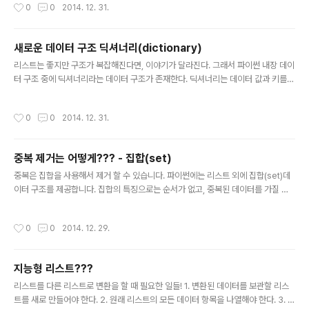
작성시간
0
0
2014. 12. 31.
어있다면, 전체 코드를 손 봐야 한다는 것은 엄청 비효율적이라고 할 수 있습니다. 그
래서 프로그래밍에서는 코드를 작성 할 때 항상 유지보수를 염두해 두어야 합니다
뭐.. 이렇게만 알고 넘어가죠! 그래서 파이썬에서도 클래스(Class)라는 것이 있는데,
새로운 데이터 구조 딕셔너리(dictionary)
프로그래밍을 해본 분들은 C++ , Java, C#에서 많이 보셨겠으나 프로그래밍을 안
글 내용
해보셨다면, OOP라는 것이 생소합니다. 물론 파이썬은 ..
리스트는 좋지만 구조가 복잡해진다면, 이야기가 달라진다. 그래서 파이썬 내장 데이
터 구조 중에 딕셔너리라는 데이터 구조가 존재한다. 딕셔너리는 데이터 값과 키를
연결한다. 딕셔너리는 연관된 데이터를 보관하는 것이지 순서를 보장하는 것은 아니
다. 딕셔너리의 구조는 {key 1: value1 , key2: value2 ....}이러한 구조를 하고 있
작성시간
0
0
2014. 12. 31.
다. 딕셔너리 예를 보도록 하자. >>> dic = {'name':'pey' , 'phone':'011011011
1','brith':'110325'} >>> a = {1:'hi'} >>> print (a) {1: 'hi'} >>> print(a[1]) hi
>>> a = { 'a' : [1,2,3]} >>> print (a['a']) [1, 2, 3] >>> { ..
중복 제거는 어떻게??? - 집합(set)
글 내용
중복은 집합을 사용해서 제거 할 수 있습니다. 파이썬에는 리스트 외에 집합(set)데
이터 구조를 제공합니다. 집합의 특징으로는 순서가 없고, 중복된 데이터를 가질 수
없다.는 것이 큰 특징입니다. 만약 집합에 데이터가 존재하고, 중복된 데이터를 추가
하면 파이썬에서 그 데이터를 무시합니다. set()이라는 내장 함수를 이용하여 빈 집
작성시간
0
0
2014. 12. 29.
합을 생성 할 수 있으며, set()과 같은 함수를 팩토리 함수라고 합니다. *팩토리 함수
란? 특정 형의 데이터 항목을 새로 만들기 위해 사용되는 것을 말합니다. >>> dista
nces = {10.6,11,6,10.6,7,"one"} >>> print (distances) {10.6, 11, 'one', 6,
지능형 리스트???
7} >>> 이런 식으로 사용 할 수 있습니다. '{' 와 '}'를..
글 내용
리스트를 다른 리스트로 변환을 할 때 필요한 일들! 1. 변환된 데이터를 보관할 리스
트를 새로 만들어야 한다. 2. 원래 리스트의 모든 데이터 항목을 나열해야 한다. 3. 나