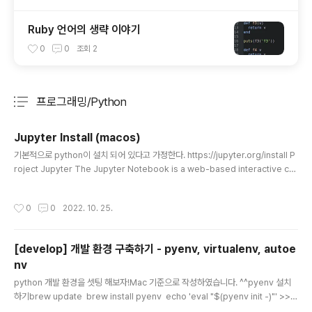
Ruby 언어의 생략 이야기
0
0
조회
2
프로그래밍/Python
분류 전체보기
주요 글 목록
Jupyter Install (macos)
글 내용
기본적으로 python이 설치 되어 있다고 가정한다. https://jupyter.org/install P
roject Jupyter The Jupyter Notebook is a web-based interactive co
mputing platform. The notebook combines live code, equations, narr
ative text, visualizations, interactive dashboards and other media. ju
작성시간
0
0
2022. 10. 25.
pyter.org pip install --upgrade pip pip install notebook jupyter noteb
ook // running 특정 노트북 파일을 열고 싶을때, jupyter notebook noteboo
k.ipynb po..
[develop] 개발 환경 구축하기 - pyenv, virtualenv, autoe
nv
글 내용
python 개발 환경을 셋팅 해보자!Mac 기준으로 작성하였습니다. ^^pyenv 설치
하기brew update ​ brew install pyenv ​ echo 'eval "$(pyenv init -)"' >>
~/.zshrc #bash shell을 쓰신다면, 아래 처럼 하시면 됩니다. echo 'eval "$(py