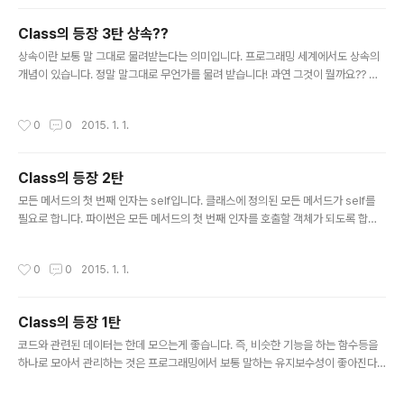
면 될듯 싶다. 리눅스의 경우 현재 ubuntu 설치 해본 결과 굉장히 쉽다. 우선 다운로
드를 받은 후 디렉토리를 이동하자. cd 다운로드/ 그 이후 ls 명령어로 검색을 해본
Class의 등장 3탄 상속??
다. 그럼 분명히 pycham~로 시작하는 무언가 있을텐데 tar -zxvf pych..
글 내용
상속이란 보통 말 그대로 물려받는다는 의미입니다. 프로그래밍 세계에서도 상속의
개념이 있습니다. 정말 말그대로 무언가를 물려 받습니다! 과연 그것이 뭘까요?? 우
선 상속 배우기전에 앞서 설명을 들어보자!! >>> class Choi: lastName = "cho
i" def __init__(self,name): self.fullName = self.lastName + name def pri
작성시간
0
0
2015. 1. 1.
ntName(self): print("%s" % self.fullName) def __del__(self): print("clas
s delete") 이런 구조의 클래스를 작성해보았습니다. 우선 __del__ 함수는 넘어갑
니다! 생성자에서 지금 성이 choi와 객체 생성시 입력받은 인자와 문자열 덧셈을 하
Class의 등장 2탄
고 있습니다. 그걸..
글 내용
모든 메서드의 첫 번째 인자는 self입니다. 클래스에 정의된 모든 메서드가 self를
필요로 합니다. 파이썬은 모든 메서드의 첫 번째 인자를 호출할 객체가 되도록 합니
다. 객체에 메서드를 호출할 때 파이썬은 첫 번째 인자가 호출한 객체가 되로록 한다
는 말이 무엇일까! >>> class Strlen: def __init__(self,value=0): self.thing =
작성시간
0
0
2015. 1. 1.
value def how_len(self): return (len(self.thing)) 이러한 구조를 갖게 됩니다.
함수 how_len또한 첫 인자를 self로 받고 있습니다. >>> test = Strlen("Hello
World") >>> test.how_len() 11 >>> 개발자 코드 test = Strlen("Hello W..
Class의 등장 1탄
글 내용
코드와 관련된 데이터는 한데 모으는게 좋습니다. 즉, 비슷한 기능을 하는 함수등을
하나로 모아서 관리하는 것은 프로그래밍에서 보통 말하는 유지보수성이 좋아진다
고 말한다. 유지보수성이란? 특정한 기능의 수정사항, 향상들을 위해 코드를 수정하
는데 얼마나 힘들이지 않고, 코드를 수정할 수 있느냐.그런데 마구잡이로 구성이 되