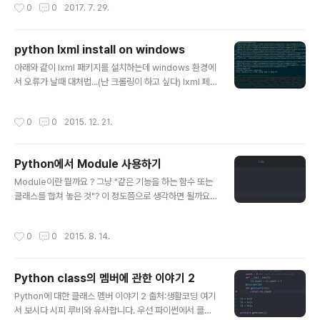
작성시간
0
0
2017. 7. 29.
env init -)" >> ~/.bash_profile' ​ # installed python version pyenv versi
on # show python version of available install pyenv install -list pyenv
install 3.5.3 python -version # check version pyenv global 3.5.3 #set
python lxml install on windows
globa..
글 내용
아래와 같이 lxml 패키지를 설치하는데 windows 환경에
서 오류가 날때 대처법...(난 크롤링이 하고 싶다) lxml 페
이지 좌측 링크에서 해당하는 .whl 파일을 다운 받는다. c
md 창을 열고 .whl 파일이 있는 곳으로 이동 후 아래 처럼
작성시간
0
0
2015. 12. 21.
pip install "파일명" 입력해주자.
Python에서 Module 사용하기
글 내용
Module이란 뭘까요 ? 그냥 "같은 기능을 하는 함수 또는
클래스를 합쳐 놓은 것"? 이 정도쯤으로 생각하면 될까요?
제 생각에는 맞는 것 같습니다. ^-^ 사실 다를게 없네요. 파
이썬에서 파일을 추가하는 명령은 import입니다. 대신 확
작성시간
0
0
2015. 8. 14.
장자를 명시하지 않아도 됩니다.lib.py 내에 존재하는 cla
ss A를 생성하기 위해서는 모듈명.(dot) 클래스명() 이러
한 구조를 가집니다. 쉽죠? 파일이 조금만 많아져도 모듈로
Python class의 멤버에 관한 이야기 2
관리하는 것이 프로젝트시에는 훨씬 빠른 검색?!을 돕습니
글 내용
다. 무조건 기억하세요. "같은 기능의 것을 모은다" 이 것이
Python에 대한 클래스 멤버 이야기 2 출처:생활코딩 여기
OOP의 가장 핵심 개념이라고 생각합니다. 생활코딩 자료
서 보시다 시피 루비와 유사합니다. 우선 파이썬에서 클래