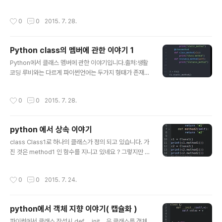
입니다.
스 변수 선언 방법은 ............... 잘 들으셔야 합니다. 바로 ,,,
"클래스 내 / 메소드 밖" 입니다. 즉, count가 선언 되어 있
작성시간
0
0
2015. 7. 28.
는 곳에서 선언 해주신다면, 클래스 변수가 됩니다. 참 쉽
죠??ㅎ 그리고, 루비도 마찬가지로 클래스 변수는 초기화
를 해주어야 합니다. 그렇지 않으면, 시작 값이 뭔지 모르기
Python class의 멤버에 관한 이야기 1
에 컴퓨터가 "뭔 코드냐?"라며 에러를 내 뿜습니다. 그리고
글 내용
__init__은 파이썬의 생성자라 생각 하시면 쉽습니다. 그리
Python에서 클래스 멤버에 관한 이야기입니다.출처:생활
고 메소드에서 빠져서는 안되는 self의 인자! 기억 해둡시
코딩 루비와는 다르게 파이썬언어는 두가지 형태가 존재
다. 파이썬에서는 self 파라미터를 입력 해주어야 합니다.
합니다. 클래스 메소드와 static 메소드입니다. 두가지를
사용하려면 루비와는 다르게 메소드 위에 @staticmetho
작성시간
0
0
2015. 7. 28.
d / @classmethod를 지정해주어야 합니다. 그렇게 되
면 클래스 멤버로 소속 되는 거죠. 인스턴스 메소드와는 다
른 차이점을 가지게 됩니다. 그리고 중요한 팁! 클래스 메소
python 에서 상속 이야기
드의 경우 cls 라는 인자를 넣어주셔야 합니다. 그 외는 기
글 내용
타 다른 언어에서 사용 했듯이 클래스 메소드를 사용하시
class Class1로 하나의 클래스가 정의 되고 있습니다. 가
면 됩니다. 사용 예시는 차차 진행하면서 사용하도록 하겠
진 것은 method1 인 함수를 지니고 있네요 ? 그렇지만 4l
습니다. 보통 공통된 변수(예를 들어 동일한 객체가 공유해
ine~8line에 걸친 class2가 가진 것은 method1 , met
야 하는 값들), 공통된 작업을 해야 하는 경우 클래스 메소
hod2를 가지고 있습니다. 사실 밑의 코드를 실행 하면 결
작성시간
0
0
2015. 7. 24.
드로 지정하여 ..
과는 같습니다. 그리고 #:주석 밑의 코드의 경우에는 Clas
s3로 괄호 안에 Class1을 품고 있습니다. 품는다? 가진
다? 사람은 사람에게 상속을 받고, 상속 하기도 하죠 ? 코드
python에서 객체 지향 이야기( 캡슐화 )
에서는 상속이 돈. 금은 보화를 주는게 아닌 자신이 가진 코
글 내용
드를 줍니다. Class1이 가진것은 method1 이었죠 ? 그
파이썬에서 클래스 작성시 def __init__은 클래스를 객체