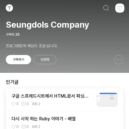
검색하기
티스토리
Seungdols Company
구독자
25
프로그래밍에 욕심이 조금 납니다.
구독하기
방명록
신고하기 레이어
열기
인기글
구글 스프레드시트에서 HTML문서 파싱하
기!
0
0
조회
2
다시 시작 하는 Ruby 이야기 - 배열
0
0
조회
2