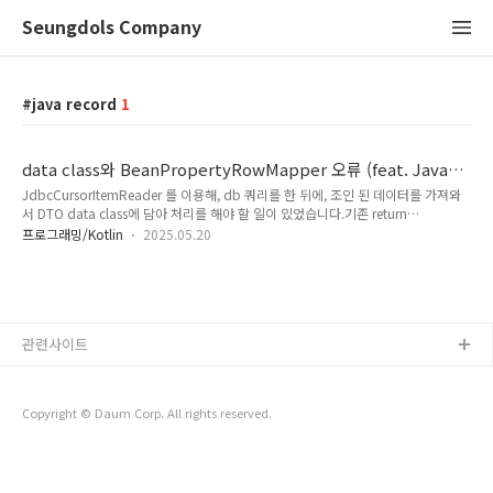
Seungdols Company
java record
1
data class와 BeanPropertyRowMapper 오류 (feat. Java
Records)
JdbcCursorItemReader 를 이용해, db 쿼리를 한 뒤에, 조인 된 데이터를 가져와
서 DTO data class에 담아 처리를 해야 할 일이 있었습니다.기존 return
JdbcCursorItemReaderBuilder() .name("xxxStepItemReader")
프로그래밍/Kotlin
2025.05.20
.dataSource(secondaryDataSource) .sql( """ SELECT .. xxx 비밀 ^^
""".trimIndent(), ) .fetchSize(BatchConstant.STEP_CHUNK_SIZE) ..
관련사이트
Copyright © Daum Corp. All rights reserved.