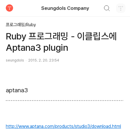
검색하기
Seungdols Company
티스토리
프로그래밍/Ruby
Ruby 프로그래밍 - 이클립스에
Aptana3 plugin
seungdols
2015. 2. 20. 23:54
aptana3
http://www.aptana.com/products/studio3/download.html