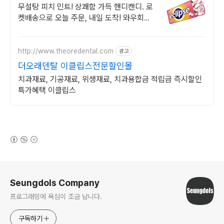
무설탕 피치 민트! 상쾌함 가득 핸디캔디. 로
켓배송으로 오늘 주문, 내일 도착! 와우회원
무료배송! 30일 안심 반품. 이클립스 상쾌한
캔디를 쿠팡에서!
http://www.theoredental.com
광고
더오래덴탈 이클립스전문할인몰
치과재료, 기공재료, 위생재료, 치과용합금 적립금 즉시할인
특가혜택 이클립스
(새창열림)
로그 정보
Seungdols Company
프로그래밍에 욕심이 조금 납니다.
구독하기