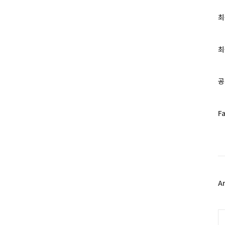
최
최
근
글
과
최
인
기
글
공
페
F
이
스
북
트
위
터
플
A
러
그
인
C