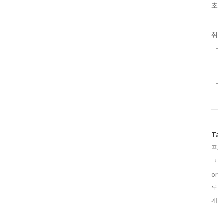
초
T
프
그
or
루
개