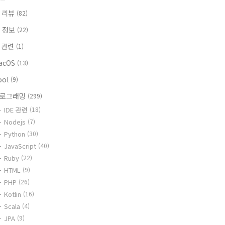
 리뷰
(82)
T 정보
(22)
i 관련
(1)
acOS
(13)
ool
(9)
로그래밍
(299)
IDE 관련
(18)
Nodejs
(7)
Python
(30)
JavaScript
(40)
Ruby
(22)
HTML
(9)
PHP
(26)
Kotlin
(16)
Scala
(4)
JPA
(9)