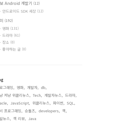
보 Android 개발기
(12)
안드로이드 SDK 세상
(12)
취미
(192)
영화
(131)
드라마
(61)
장소
(0)
좋아하는 글
(0)
ag
로그래밍,
영화,
개발자,
db,
냥 저냥 위클리뉴스,
Tech,
개발자뉴스,
드라마,
acle,
JavaScript,
위클리뉴스,
파이썬,
SQL,
비 프로그래밍,
승돌즈,
developers,
책,
발뉴스,
책 리뷰,
Java,