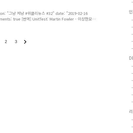
무런 문제가 없을까?에 대한 부분이 의구심이 ..
ription: "그냥 저냥 #위클리뉴스 #32" date: "2019-02-16
mments: true [번역] UnitTest: Martin Fowler - 이상한모임:
 아무리 생각해도 어렵다. 쉽지 않은 주제이고, 테스트를 어떻
 하는 부분이라, 테스트를 작성하면서, 팀원들과 어떻게 테스
다. Thinking in React(리엑트스럽게 생각하기):
2
3
D