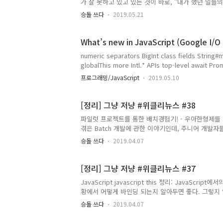
가 잘 못하고 있고 있는 것이 바로, "내가 했던 일들
게 했는지를 잘 남겨두면, 나중에 내가 어떤 일들을 했
승돌 쓰다
2019.05.21
못했다. 그런 것들을 앞으로 좀 잘 할 수 있도록 해
읽어보길 추천한다. Server 신입 개발자가 스타트업에
를 아주 작은 범위로 서비스 하는 회사에 들어가 점진
What’s new in JavaScript (Google I/O
많은 경험기를 담고 있으며, ..
numeric separators BigInt class fields String#m
globalThis more Intl.* APIs top-level await
되었고, 모던 브라우저에서는 지원하는 기능도 있고, 
프로그래밍/JavaScript
2019.05.10
해보고자 한다. class fields const counter = new In
counter.increment(); counter.value; // ES2015+
[정리] 그냥 저냥 #위클리뉴스 #38
파일럿 프로젝트를 통한 배치경험기! - 우아한형제들
겪은 Batch 개발에 관한 이야기인데, 주니어 개발
개발해야할지? 잘 쪼개어둔 점을 볼 수 있다는 점이 
승돌 쓰다
2019.04.07
Batch Job은 어떻게 구성해야 하는지에 관해서 알 수
Class Collection)의 소개와 써야할 이유: Ja
야 한다고 생각하는게, 객체지향관점에서도 이렇게 프
[정리] 그냥 저냥 #위클리뉴스 #37
그리고 Java의 fina..
JavaScript javascript this 정리: JavaS
황에서 어떻게 바인딩 되는지 알아두면 좋다. 그렇지 
기할 수 있기 때문인데, 케이스별로 정리를 잘 해주셨다. (E
승돌 쓰다
2019.04.07
이 추가 되진 않았는데, 그 중에서도 flat관련한 함수
[JavaScript] Promise와 예외 핸들러...: 정