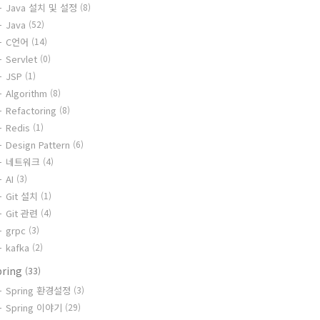
Java 설치 및 설정
(8)
Java
(52)
C언어
(14)
Servlet
(0)
JSP
(1)
Algorithm
(8)
Refactoring
(8)
Redis
(1)
Design Pattern
(6)
네트워크
(4)
AI
(3)
Git 설치
(1)
Git 관련
(4)
grpc
(3)
kafka
(2)
pring
(33)
Spring 환경설정
(3)
Spring 이야기
(29)