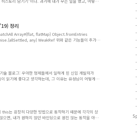
의 히스토리 남기기"이다. 과거에 내가 무슨 일을 했고, 어떻
고, 어떻게 했는지를 잘 남길 수 있는데, 그러한 것들을 잘
야겠다. 모든 사람에게 적용 될 만한 이야기라 직장인들이라면
서 AWS로 살아남는 이야기 - 조용진(모두의 캠퍼스): AWS
적으로 늘어나는 서비스에 대하여, AWS 스택을 늘리면서
 ’19) 정리
atchAll Array#{flat, flatMap} Object.fromEntries
 Promise.{allSettled, any} WeakRef 위와 같은 기능들이 추가
아닌 기능도 있다. 그런데, 유용한 기능들이 있어서 정리를
creasingCounter(); counter.value;
 class IncreasingCounter..
 기술 블로그: 우아한 형제들에서 일하게 된 신입 개발자가
자들이 읽기에 좋다고 생각하는데, 그 이유는 유성님이 어떻게
좋다고 생각한다. 학생이신 분들 혹은 신입 개발자들이
 있는 글이고, 쉽게 정리가 되어 있다. 일급 컬렉션 (First
va 관련 글을 많이 써주시는 동욱님인데, 이번 글은 정말 필히 읽어
로그래밍 하는 것이 더 좋구나!를 느끼게 해준다는 점이다.
cript에서의 this는 굉장히 다양한 방법으로 동작하기 때문에 각각의 상
S
않으면, 내가 원하지 않던 바인딩으로 원친 않는 동작을 야
CMAScript) ES2019(ES10)의 변화: 생각보다 큰 기능
가 추가 되었다. 그 부분에 있어서는 좋은 것 같다.
말 궁금 했던 사실이면서 기본적인 이야기인데, 딱 찾게 되었다.