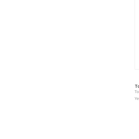
방
T
To
문
자
Ye
수