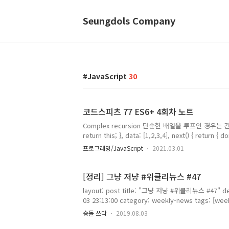
Seungdols Company
JavaScript
30
코드스피츠 77 ES6+ 4회차 노트
Complex recursion 단순한 배열을 루프인 경우는 간단
return this; }, data: [1,2,3,4], next() { return { d
제는 다층형 그래프는 어떻게 이터레이션을 할 것인가? { [Symbol.
프로그래밍/JavaScript
2021.03.01
[1,2,3,4], b: '-'}, [5,6,7], 8, 9], next() { retu
return this; }, data: [..
[정리] 그냥 저냥 #위클리뉴스 #47
layout: post title: "그냥 저냥 #위클리뉴스 #47" d
03 23:13:00 category: weekly-news tags: [wee
ES2019 features you can use today - Lo
승돌 쓰다
2019.08.03
데, 아마 대다수분들이 Google I/O 2019 세션에서 확