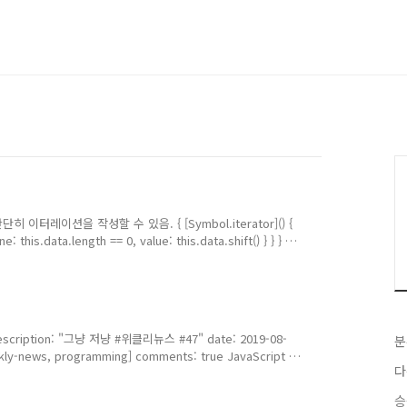
히 이터레이션을 작성할 수 있음. { [Symbol.iterator]() {
one: this.data.length == 0, value: this.data.shift() } } } 문
iterator]() { return this; }, data: [{ a:
rn /// 어떻게 작성 해야 할까????? } } { [Symbol.iterator]() {
escription: "그냥 저냥 #위클리뉴스 #47" date: 2019-08-
분
kly-news, programming] comments: true JavaScript 5
다
gRocket Blog ES2019에서 신규로 추가 되는 기능에 관한 설명인
인하셨다시피, flat(), flatMap()함수가 추가 된다. 이 밖에
승