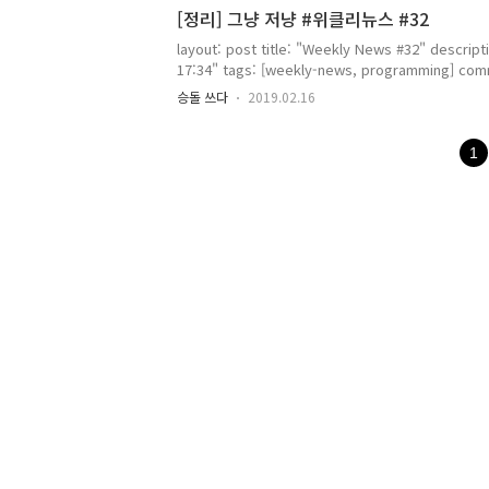
await이 없이 반환할 경우, 비동기 요청만 되고, 아
[정리] 그냥 저냥 #위클리뉴스 #32
layout: post title: "Weekly News #32" desc
17:34" tags: [weekly-news, programming] co
Unit의 단위를 어떻게 할 것인가?에 대한 부분은 참
승돌 쓰다
2019.02.16
게 잘 작성해야 하는지에 대한 부분도 항상 고려해야
트를 할지에 대한 토론을 하면서도 이야기 나누면 좋을 주제
ReactJS를 접하면서 느낀 건데, 참 그 ..
1