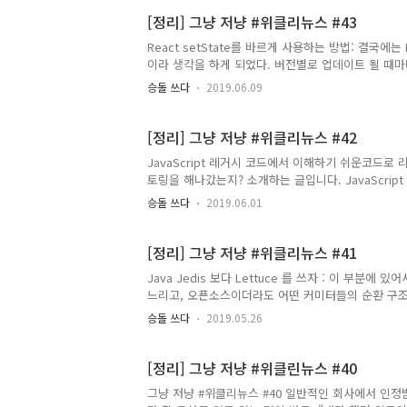
도 다른 기능들이 추가 되니 확인 하여, 실제로 사용 해보면 좋
[정리] 그냥 저냥 #위클리뉴스 #43
React setState를 바르게 사용하는 방법: 결국
이라 생각을 하게 되었다. 버전별로 업데이트 될 때마
Document다. 컴포넌트 제대로 만들기: 가고 싶었
승돌 쓰다
2019.06.09
자세한 내용이라 분명 나와 같은 React를 입문하는
떻게 구성해야 하는지? 실제 예시를 통해 설명하고 있
트 테스트의 소개 Enzyme 을 사용한 리액트 컴포넌트 테
[정리] 그냥 저냥 #위클리뉴스 #42
테스트 react..
JavaScript 레거시 코드에서 이해하기 쉬운코드로 
토링을 해나갔는지? 소개하는 글입니다. JavaScri
프로젝트 구조를 설명하고 계신 것 같아서 자세하게 
승돌 쓰다
2019.06.01
명과 진행한 방향을 소개하고 계셔서 읽어보면 도움이 
데, 이를 단방향으로 제한하여 리팩토링 한점 또한 생
으면서 "컴포넌트들의 분리와 영역을 설정하고, 어떻
[정리] 그냥 저냥 #위클리뉴스 #41
고민을 많이 하셨구나" 라는 생각을 했다...
Java Jedis 보다 Lettuce 를 쓰자 : 이 부분에
느리고, 오픈소스이더라도 어떤 커미터들의 순환 구조
대응도 느리고 해서 필요하다면, 프로젝트를 fork 
승돌 쓰다
2019.05.26
느리다. 그에 반해 Lettuce는 Spring projec
빠른 업데이트로 대응 되고 문제점에 대해서 굉장히 
알고리즘 : Java의 GC의 방식들에 대해 요점만 잘 
[정리] 그냥 저냥 #위클린뉴스 #40
할 것 ..
그냥 저냥 #위클리뉴스 #40 일반적인 회사에서 인정받