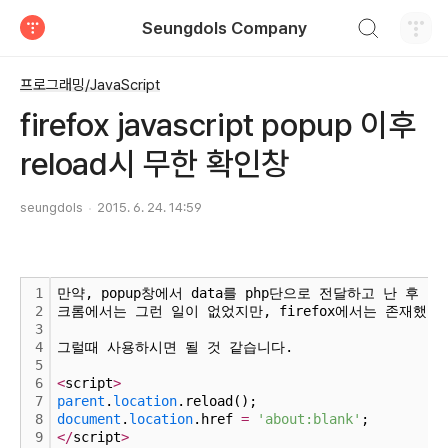
검색하기
Seungdols Company
티스토리
프로그래밍/JavaScript
firefox javascript popup 이후
reload시 무한 확인창
seungdols
2015. 6. 24. 14:59
1
만약, popup창에서 data를 php단으로 전달하고 난 후 r
2
크롬에서는 그런 일이 없었지만, firefox에서는 존재했다
3
4
그럴때 사용하시면 될 것 같습니다.
5
6
<
script
>
7
parent
.
location
.reload();
8
document
.
location
.href 
=
'about:blank'
;
9
<
/
script
>