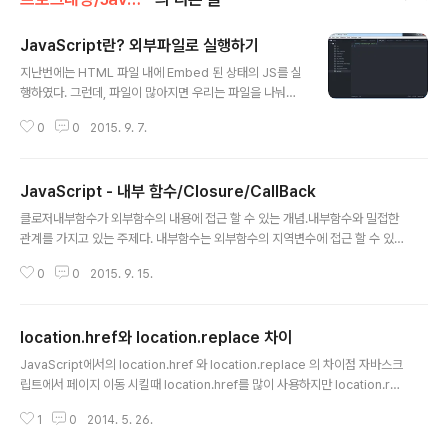
JavaScript란? 외부파일로 실행하기
글 내용
지난번에는 HTML 파일 내에 Embed 된 상태의 JS를 실
행하였다. 그런데, 파일이 많아지면 우리는 파일을 나눠야
한다. 그 방법에 대해 간단히 소개 하려고 한다. 먼저 기존
0
0
2015. 9. 7.
에 사용했던 코드를 새로운 파일로 생성한 뒤 그 파일 내에
써준다..js라는 확장자를 써줘야 한다. 기존 코드 대신 src
= ".js 파일 주소(경로)" 실행한 결과는 똑같다.
JavaScript - 내부 함수/Closure/CallBack
글 내용
클로저내부함수가 외부함수의 내용에 접근 할 수 있는 개념.내부함수와 밀접한
관계를 가지고 있는 주제다. 내부함수는 외부함수의 지역변수에 접근 할 수 있
는데 외부함수의 실행이 끝나서 외부함수가 소멸된 이후에도 내부함수가 외부
0
0
2015. 9. 15.
함수의 변수에 접근 할 수 있다. 이러한 메커니즘을 클로저라고 한다.클로저란
내부함수가 외부함수의 지역변수에 접근 할 수 있고, 외부함수는 외부함수의 지
역변수를 사용하는 내부함수가 소멸될 때까지 소멸되지 않는 특성을 의미한다.1
location.href와 location.replace 차이
23456789function outter(){ var title = "seungdols conding"; retur
글 내용
n function (){ alert(title); } // inner();}var inner = outter();inner();cs 사
JavaScript에서의 location.href 와 location.replace 의 차이점 자바스크
실 내부함수..
립트에서 페이지 이동 시킬때 location.href를 많이 사용하지만 location.re
place 메세드도 종종 이용된다. 두가지 모두 같은 동작을 하는거 같지만 실제
1
0
2014. 5. 26.
로는 아래와 같은 차이점이 있다. location.href는 객체의 속성이며, loactio
n.replace()는 메서드(함수)로 작동된다. href는 페이지를 이동하는 것이기 때