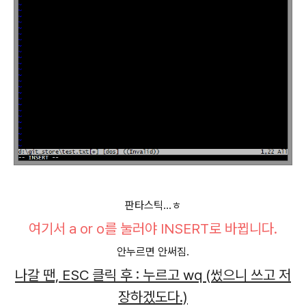
판타스틱...ㅎ
여기서 a or o를 눌러야 INSERT로 바뀝니다.
안누르면 안써짐.
나갈 땐, ESC 클릭 후 : 누르고 wq (썼으니 쓰고 저
장하겠도다.)