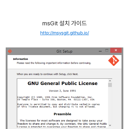
msGit 설치 가이드
http://msysgit.github.io/