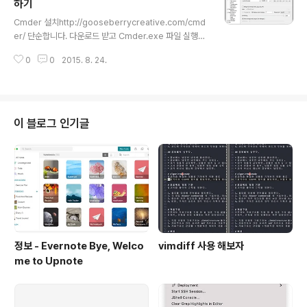
iki 운영중입니다.
하기
글 내용
Cmder 설치http://gooseberrycreative.com/cmd
er/ 단순합니다. 다운로드 받고 Cmder.exe 파일 실행하
시면 됩니다. Monospace는 해제해주셔야 합니다. 폰트
0
0
2015. 8. 24.
는 맑은 고딕, 돋음정도가 좋겠지만, 전 나눔바른고딕을 좋
아합니다. Git bash를 쓰려면 Tasks에서 Add default
tasks 버튼 클릭 뭔지 모르지만 예... 이 화면은 설정 후 C
mder의 우측 하단 + 버튼 옆 화살표를 누르면 나오며, 필
요한 콘솔창을 클릭하면 새창으로 뜹니다. ConEmu 설정
이 블로그 인기글
2015/08/11 - [IDE 관련 사항] - 윈도우용 터미널 ConE
mu 설치하기 위와 유사합니다. 사실 Cmder와 같아서 다
를게 없지만, Font 설정을 해줍니다. 다른 console의 경
우 이미..
정보 - Evernote Bye, Welco
vimdiff 사용 해보자
me to Upnote