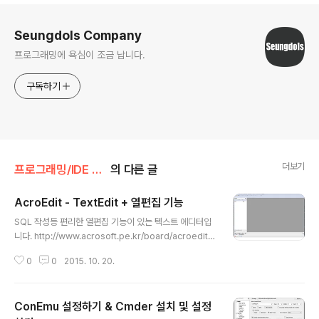
로그 정보
Seungdols Company
프로그래밍에 욕심이 조금 납니다.
구독하기
더보기
프로그래밍/IDE 관련
의 다른 글
AcroEdit - TextEdit + 열편집 기능
글 내용
SQL 작성등 편리한 열편집 기능이 있는 텍스트 에디터입
니다. http://www.acrosoft.pe.kr/board/acroedit
일단 한글이 잘 됩니다. 무단 수정 및 배포는 금지합니다.
0
0
2015. 10. 20.
모든 내용은 본 블로그 운영자가 정리한 내용입니다. 참조
한 정보에 대해서는 출처를 남기고 있습니다. 틀린 내용 /
오류가 포함된 내용은 댓글로 남겨주세요. choiseungho
ConEmu 설정하기 & Cmder 설치 및 설정
0822@gmail.com 보내주셔도 됩니다. Seungdols W