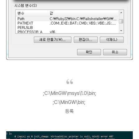
;C:\MinGW\msys\1.0\bin;
;C:\MinGW\bin;
등록