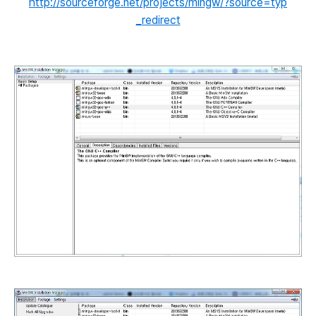
http://sourceforge.net/projects/mingw/?source=typ
_redirect