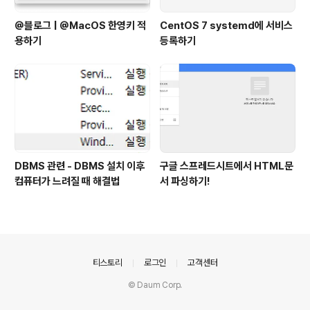
@블로그 | @MacOS 한영키 적
CentOS 7 systemd에 서비스
용하기
등록하기
DBMS 관련 - DBMS 설치 이후
구글 스프레드시트에서 HTML문
컴퓨터가 느려질 때 해결법
서 파싱하기!
의안내
티스토리
로그인
고객센터
© Daum Corp.