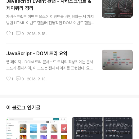
Javascript Event 관련 - 자바스크립트 &
제이쿼리 정리
글 내용
자바스크립트 이벤트 요소에 이벤트를 바인딩하는 세 가지
방법 HTML 이벤트 핸들러 전통적인 DOM 이벤트 핸들
러 DOM 레벨 2 이벤트 리스너 HTML 이벤트 핸들러 그
1
0
2016. 9. 18.
다지 권장하는 방법은 아니다. 이유 : HTML과 자바스크립
트 코드를 분리 시키는 것이 더 좋고, 현재 이 방식을 전혀
사용하지 않는다. 위 코드처럼 사용자가 a 태그를 누를 때,
JavaScript - DOM 트리 요약
hide() 함수를 호출한다. 전통적인 DOM 이벤트 핸들러 D
글 내용
OM의 최초 명세에서 소개 된 방법이다. 장점으로는 주요
웹 페이지 - DOM 트리 문서노드 트리의 최상위에는 문서
모든 브라우저에서 지원을 한다는 점이다. 그러나, 단점으
노드가 존재하며, 이 노드는 전체 페이지를 표현한다. 요소
로는 이벤트 별로 단 하나의 함수만 바인딩 할 수 있다는 점
노드 HTML 요소들은 HTML 페이지의 구조를 서술한다.
이다. element.onevent = functionName; //이러한
1
0
2016. 9. 13.
특성노드 HTML 요소의 여는 태그에는 특성을 지정할 수
형식으로 작성한다. function checkUser..
있으며, 이런 특성들은 DOM 트리 내에서 특성 노드로 표
현 된다. 텍스트노드 일단 요소 노드에 접근하면 해당 요소
내부의 텍스트에 접근할 수 있다. NODELIST : 하나 이상
의 요소를 리턴하는 DOM Query참고로, NodeList 객
이 블로그 인기글
체는 배열과 유사하게 보이며 동일한 방식으로 요소에 번
호를 부여하지만 실제로 배열은 아니다. 이 객체는 컬렉션
이라고 부르는 타입의 객체이다. Live NodeList 객체를
사용하면 스크립트를 이용하여 페이지를 수정할 때 Node
List 객..