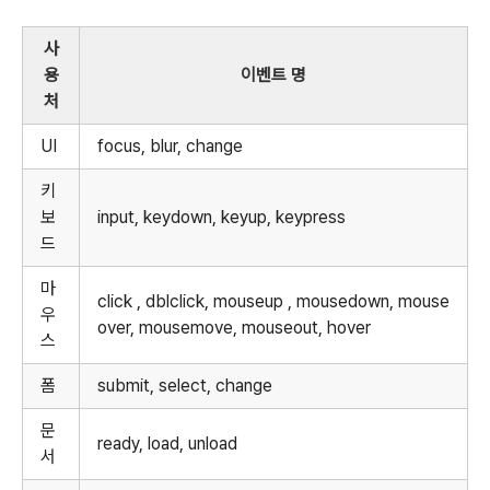
사
용
이벤트 명
처
UI
focus, blur, change
키
보
input, keydown, keyup, keypress
드
마
click , dblclick, mouseup , mousedown, mouse
우
over, mousemove, mouseout, hover
스
폼
submit, select, change
문
ready, load, unload
서