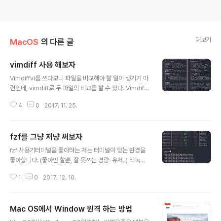
더보기
MacOS
의 다른 글
vimdiff 사용 해보자
글 내용
Vimdiffvi를 쓰다보니 파일을 비교해야 할 일이 생기기 마
련인데, vimdiff로 두 파일의 비교를 할 수 있다. Vimdiff
사용법$ vimdiff file1 file2 단축키Ctrl + w + w or Ct
4
0
2017. 11. 25.
rl + w + 방향키 : 분할 된 화면 이동Ctrl + w = : 분할된
창 크기가 동일하도록 조정] + c : 앞쪽으로 이동하며 차이
점 부분 찾기[ + c : 뒤쪽으로 이동하며 차이점 부분 찾기d
fzf를 그냥 저냥 써보자
+ p : 커서가 있는 쪽의 내용을 반대쪽에 복사한다.d + o :
글 내용
커서가 없는 쪽의 내용을 커서 있는 쪽에 복사한다.z + o :
fzf 사용기터미널을 좋아하는 저는 터미널이 있는 환경을
숨긴 부분 열기z + c : 차이점 없는 부분 열기:diffupdate
좋아합니다. (좋아만 할뿐, 잘 못쓰는 경량-유저..) 리눅스
: 차이점 비교 update시 실행
환경도 사실, 거금을 들여 저의 전재산인 맥북을 사기 이전
1
0
2017. 12. 10.
에는 우분투를 썼습니다. 그 당시에는 terminator라는 te
rminal을 즐겨 썼습니다. 이제는 iterm2를 즐겨쓰는데요.
fzf라는 녀석을 알게 되어 정리를 하고자 합니다. fzf를 설
Mac OS에서 Window 원격 하는 방법
치하는 방법은 github에 잘 나와있지만, 소개합니다. 설치
글 내용
vim의 god로 유명하신분이 Go lang이라는 언어로 포팅