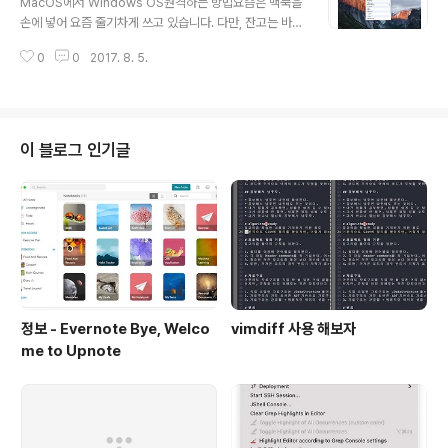
MacOS에서 Windows OS원격하는 방법요즘은 맥북을
한 프로젝트입니다. 상당히 빠른걸로 알고 있습니다. 아마
손에 넣어 요즘 줄기차게 쓰고 있습니다. 다만, 잔고는 바
Go의 고루틴 능력때문일까요?..?!!fzf github repohom
닥…(몇 개월째니 이게… 😭)그런데, 쓰다보니 윈도우에 원
ebrew or linuxbrewbrew install fzf ​ # To install u
0
0
2017. 8. 5.
격접속을 할 일이 생겨나고 있습니다. (회사 컴퓨터라던
s..
가…집돌이's 컴퓨터라던가')참고, 같은 네트워크 상이어야
가능합니다. 만약, 다른 네트워크 상황이라면, TeamView
er를 쓰시면 됩니다.맥에서 맥으로 원격접속하는 것은 기
본적으로 지원을 하지만, 맥에서 윈도우로 접근을 하려면,
이 블로그 인기글
특정 설치가 필요로 합니다. 위에 보이시는 그림처럼 Micr
oSoft Remote Desktop이라는 프로그램을 설치 해주
셔야 합니다. 그리고 윈도우도 요즘 변화의 격변기인터라,
버전별로 포트를 명시해줘야 한다거나 window 10 hom
e editio..
정보 - Evernote Bye, Welco
vimdiff 사용 해보자
me to Upnote