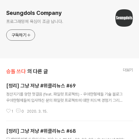
Seungdols Company
프로그래밍에 욕심이 조금 납니다.
구독하기
더보기
승돌 쓰다
의 다른 글
[정리] 그냥 저냥 #위클리뉴스 #69
글 내용
정산지기를 향한 첫걸음 (feat. 파일럿 프로젝트) - 우아한형제들 기술 블로그
우아한형제들에 입사하신 분의 파일럿 프로젝트에 대한 피드백 경험기 그리고
어떻게 리팩토링 했는지에 대해 두달 간의 여정이 잘 녹아 있어서 읽어보면 도
1
0
2020. 3. 15.
움 되는 부분들이 많았다. 읽으면서 부러웠던 부분은 확실히 신입 교육이 앞으
로의 개발자로 일함에 있어서 중요한 길라잡이가 된다는 생각이다. (내가 속한
회사도 이런 단계적인 프로젝트 사이클이 처음에 있으면 좋겠다 생각하지만, 또
[정리] 그냥 저냥 #위클리뉴스 #68
대규모 채용을 하는 입장에서는 쉽진 않겠지...라는 생각이다.) 개발자를 위한 레
글 내용
디스 튜토리얼 01 : TOAST Meetup 개발자를 위한 레디스 튜토리얼 02 : T