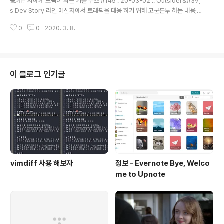
💻개발자에게 도움이 되는 기술 뉴스 #145 : 20-03-02 :: Outsider&#39;
OAST Meetup 개발자를 위한 레디스 튜토리얼 03 : TOAST Meetup ..
s Dev Story 라인 메신저에서 트래픽을 대응 하기 위해 고군분투 하는 내용,
Armeria 관련 글들이 인상적이었다. 그 외에도 재밌는 내용들이 많아 읽어 보
0
0
2020. 3. 8.
길 추천한다. 연봉 2억 5천도 살기힘든 미친동네. 실리콘밸리 실리콘 밸리를 꿈
꾸는 사람들이 있다면, 봐야 할 영상. 페이스북, 구글, 아마존에 다니더라도 문제
는 샌프란시스코의 집값이 어마어마하게 높다는 문제가 있다. 대략, 10억-20
억 연봉을 받으면 편할 순 있을 듯 하다. 근데 그럴 일이 없다. (시니어 엔지니어
의 연봉도 3-5억 사이) ROKROKSS 도커와 가상 머신에 대한 비교 그리고 컨
이 블로그 인기글
테이너가 어떻게 발전 되어 왔는지?를 정말 자세하게 소..
vimdiff 사용 해보자
정보 - Evernote Bye, Welco
me to Upnote