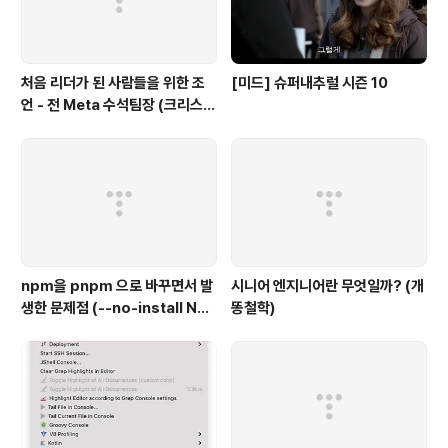
처음 리더가 된 사람들을 위한 조
[미드] 슈퍼내추럴 시즌 10
언 - 전 Meta 수석팀장 (크리스
채)
npm을 pnpm 으로 바꾸면서 발
시니어 엔지니어란 무엇일까? (개
생한 문제점 (--no-install Not
똥철학)
Found)