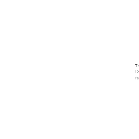
방
T
To
문
자
Ye
수