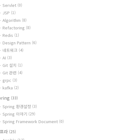
Servlet
(0)
JSP
(1)
Algorithm
(8)
Refactoring
(8)
Redis
(1)
Design Pattern
(6)
네트워크
(4)
AI
(3)
Git 설치
(1)
Git 관련
(4)
grpc
(3)
kafka
(2)
pring
(33)
Spring 환경설정
(3)
Spring 이야기
(29)
Spring Framework Document
(0)
인프라
(25)
(12)