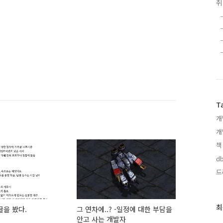
T
개
개
책
db
드
최
최
글을 봤다.
그 연차에..? -일정에 대한 부담을
근
안고 사는 개발자