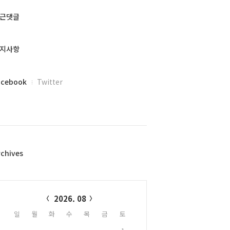
근댓글
지사항
acebook
Twitter
rchives
alendar
2026. 08
일
월
화
수
목
금
토