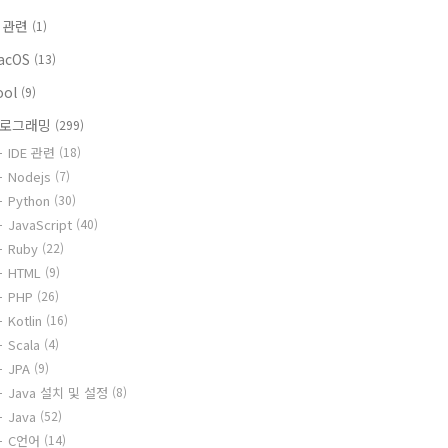
i 관련
(1)
acOS
(13)
ool
(9)
로그래밍
(299)
IDE 관련
(18)
Nodejs
(7)
Python
(30)
JavaScript
(40)
Ruby
(22)
HTML
(9)
PHP
(26)
Kotlin
(16)
Scala
(4)
JPA
(9)
Java 설치 및 설정
(8)
Java
(52)
C언어
(14)