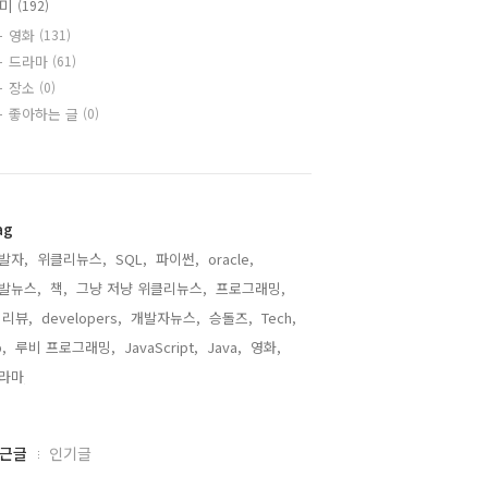
취미
(192)
영화
(131)
드라마
(61)
장소
(0)
좋아하는 글
(0)
ag
발자,
위클리뉴스,
SQL,
파이썬,
oracle,
발뉴스,
책,
그냥 저냥 위클리뉴스,
프로그래밍,
 리뷰,
developers,
개발자뉴스,
승돌즈,
Tech,
,
루비 프로그래밍,
JavaScript,
Java,
영화,
라마,
근글
인기글