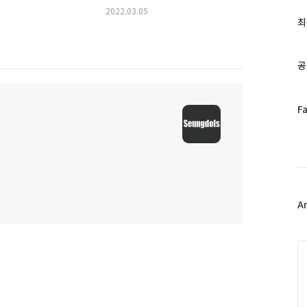
글
2022.03.05
과
최
인
기
글
공
페
F
이
스
북
트
위
터
플
A
러
그
인
C