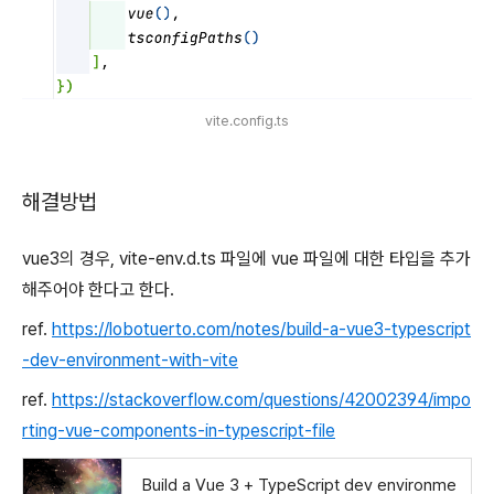
vite.config.ts
해결방법
vue3의 경우, vite-env.d.ts 파일에 vue 파일에 대한 타입을 추가
해주어야 한다고 한다.
ref.
https://lobotuerto.com/notes/build-a-vue3-typescript
-dev-environment-with-vite
ref.
https://stackoverflow.com/questions/42002394/impo
rting-vue-components-in-typescript-file
Build a Vue 3 + TypeScript dev environme