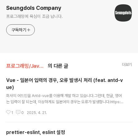
Seungdols Company
프로그래밍에 욕심이 조금 납니다.
구독하기
더보기
프로그래밍/JavaScript
의 다른 글
Vue - 일본어 입력의 경우, 오류 발생시 처리 (feat. antd-v
ue)
글 내용
회사의 어드민을 Antd-vue를 이용해 개발 하고 있습니다.그런데, 한글, 영어
는 입력이 잘 되는데, 이상하게도 일본어의 경우는 오류가 발생합니다.https://
ko.vuejs.org/guide/essentials/forms#basic-usage Vue.jsVue.js -
1
0
2025. 4. 21.
프로그래시브 자바스트립트 프레임워크ko.vuejs.orgVue docs에도 IME의
경우 따로 바인딩을 해야 한다고 가이드 하고 있습니다.이런 경우, 아래 처럼 해
결 하면 됩니다. // 기존 // 변경 처음에는 그냥, @input 함수를 통해서 빈값인
prettier-eslint, eslint 설정
지 체크 하는 로직을 넣었고, input value는 model 바인딩을 했었습니다.그
글 내용