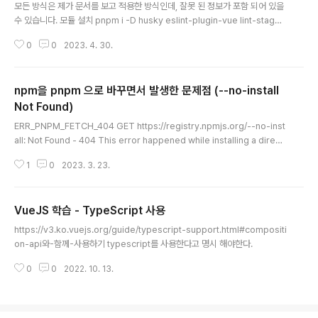
런데, 일본어가 계속 제대로 바인딩..
모든 방식은 제가 문서를 보고 적용한 방식인데, 잘못 된 정보가 포함 되어 있을
수 있습니다. 모듈 설치 pnpm i -D husky eslint-plugin-vue lint-staged
prettier-eslint prettier-eslint-cli eslint-config-prettier pnpm 기준
0
0
2023. 4. 30.
이지만, npm을 쓴다면 npm, yarn이라면 yarn으로 바꿔서 설치만 하면 된다.
prettier-eslint 방식으로 설정 하는 이유는 기존 plugin 방식보다 속도가 더
빠르고, 가이드에서도 더 권장하는 방법이라 그렇다. https://prettier.io/doc
npm을 pnpm 으로 바꾸면서 발생한 문제점 (--no-install
s/en/integrating-with-linters.html 모듈 설명 husky git hook을 쉽게 실
행 시켜 주는 역할을 한..
Not Found)
글 내용
ERR_PNPM_FETCH_404 GET https://registry.npmjs.org/--no-inst
all: Not Found - 404 This error happened while installing a direct
dependency of /Users/seungdols/Library/pnpm/store/v3/tmp/dl
1
0
2023. 3. 23.
x-51986 --no-install is not in the npm registry, or you have no pe
rmission to fetch it. No authorization header was set for the requ
est. npm에서 pnpm으로 교체하던 중에 git commit이 안되는 이슈가 있었
VueJS 학습 - TypeScript 사용
는데, 좀 생소했다. pnpm@6 버전을 쓰면 이슈가 없었고..
글 내용
https://v3.ko.vuejs.org/guide/typescript-support.html#compositi
on-api와-함께-사용하기 typescript를 사용한다고 명시 해야한다.
0
0
2022. 10. 13.