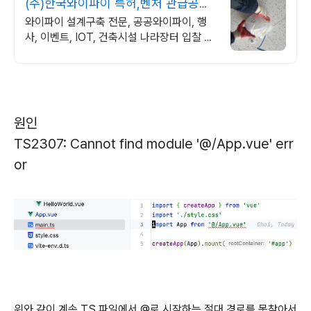
(주)한국와이파이 특허,벤처 관급공사,
건설공사 가능
와이파이 설계구축 전문, 공공와이파이, 행
사, 이벤트, IOT, 건축시설 나라장터 입찰 가
능 기업, 성공사업의 지름길 와이파이 프리존
구축. 견적문의
원인
TS2307: Cannot find module '@/App.vue' err
or
위와 같이 계속 TS 파일에서 @로 시작하는 절대 경로를 못찾아서