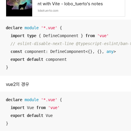
nt with Vite - lobo_tuerto's notes
lobotuerto.com
declare
module
'*.vue'
 {

import
type
 { DefineComponent } 
from
'vue'
// eslint-disable-next-line @typescript-eslint/ban-
const
 component: DefineComponent<{}, {}, 
any
>

export
default
 component

}
vue2의 경우
declare
module
'*.vue'
 {

import
 Vue 
from
'vue'
export
default
 Vue

}