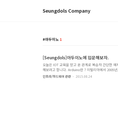
Seungdols Company
아두이노
1
[Seungdols]아두이노에 입문해보자.
오늘은 IOT 교육을 받고 온 관계로 복습차 간단한 
해보려고 합니다. Arduino란 ? 이탈리아에서 2005년
프로젝트가 만들어졌다고 합니다. 목적은 소형 디바
인프라/하드웨어 관련
2015.08.24
을 쉽게!!!!!겁나게 쉽게! 하기 위해 만들어졌다고 합니
라도 할 수 있다. 컴퓨터 공학을 몰라도 코딩 할 수 있
노력이 필요하다. 실제 아두이노 우노의 모습과 밑의
BreadBoard라고(맞나..?) 흔히 빵!판이라고 합니
이렇게 쌓기도 가능합니다..... 트랜스포머...? 사실
퓨터와 아두이노의 통신이 가능합니다. 물론 차후에는 