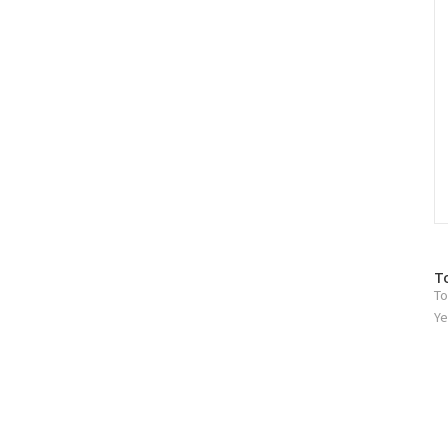
방
T
To
문
자
Ye
수