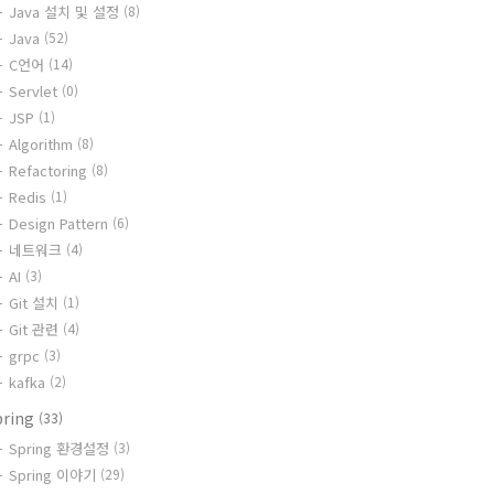
Java 설치 및 설정
(8)
Java
(52)
C언어
(14)
Servlet
(0)
JSP
(1)
Algorithm
(8)
Refactoring
(8)
Redis
(1)
Design Pattern
(6)
네트워크
(4)
AI
(3)
Git 설치
(1)
Git 관련
(4)
grpc
(3)
kafka
(2)
pring
(33)
Spring 환경설정
(3)
Spring 이야기
(29)