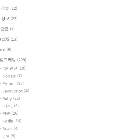
 리뷰
(82)
T 정보
(22)
i 관련
(1)
acOS
(13)
ool
(9)
로그래밍
(299)
IDE 관련
(18)
Nodejs
(7)
Python
(30)
JavaScript
(40)
Ruby
(22)
HTML
(9)
PHP
(26)
Kotlin
(16)
Scala
(4)
JPA
(9)