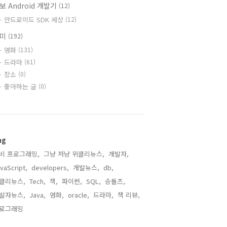
보 Android 개발기
(12)
안드로이드 SDK 세상
(12)
취미
(192)
영화
(131)
드라마
(61)
장소
(0)
좋아하는 글
(0)
ag
비 프로그래밍,
그냥 저냥 위클리뉴스,
개발자,
vaScript,
developers,
개발뉴스,
db,
클리뉴스,
Tech,
책,
파이썬,
SQL,
승돌즈,
발자뉴스,
Java,
영화,
oracle,
드라마,
책 리뷰,
로그래밍,