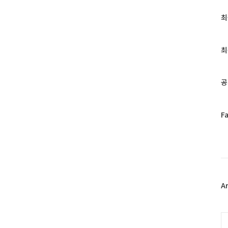
최
최
근
글
과
최
인
기
글
공
페
F
이
스
북
트
위
터
플
A
러
그
인
C