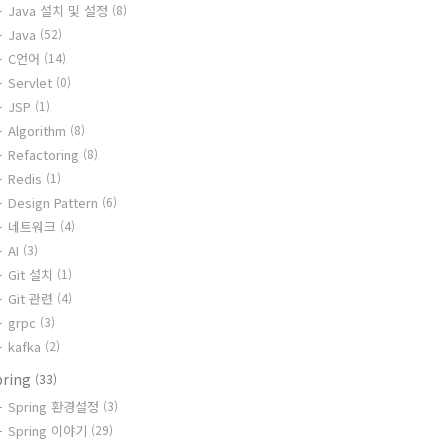
Java 설치 및 설정
(8)
Java
(52)
C언어
(14)
Servlet
(0)
JSP
(1)
Algorithm
(8)
Refactoring
(8)
Redis
(1)
Design Pattern
(6)
네트워크
(4)
AI
(3)
Git 설치
(1)
Git 관련
(4)
grpc
(3)
kafka
(2)
pring
(33)
Spring 환경설정
(3)
Spring 이야기
(29)