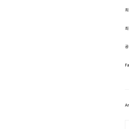
최
최
근
글
과
최
인
기
글
공
페
F
이
스
북
트
위
터
플
A
러
그
인
C