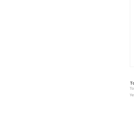
방
T
To
문
자
Ye
수