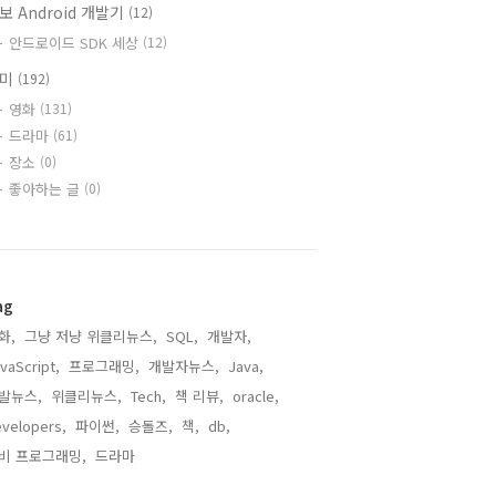
보 Android 개발기
(12)
안드로이드 SDK 세상
(12)
취미
(192)
영화
(131)
드라마
(61)
장소
(0)
좋아하는 글
(0)
ag
화,
그냥 저냥 위클리뉴스,
SQL,
개발자,
vaScript,
프로그래밍,
개발자뉴스,
Java,
발뉴스,
위클리뉴스,
Tech,
책 리뷰,
oracle,
velopers,
파이썬,
승돌즈,
책,
db,
비 프로그래밍,
드라마,