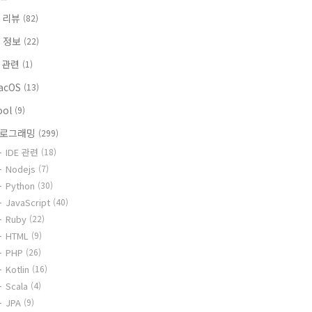
 리뷰
(82)
T 정보
(22)
i 관련
(1)
acOS
(13)
ool
(9)
로그래밍
(299)
IDE 관련
(18)
Nodejs
(7)
Python
(30)
JavaScript
(40)
Ruby
(22)
HTML
(9)
PHP
(26)
Kotlin
(16)
Scala
(4)
JPA
(9)