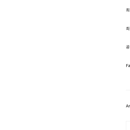
최
최
근
글
과
최
인
기
글
공
페
F
이
스
북
트
위
터
플
A
러
그
인
C