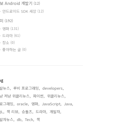
보 Android 개발기
(12)
안드로이드 SDK 세상
(12)
취미
(192)
영화
(131)
드라마
(61)
장소
(0)
좋아하는 글
(0)
ag
발뉴스,
루비 프로그래밍,
developers,
냥 저냥 위클리뉴스,
파이썬,
위클리뉴스,
로그래밍,
oracle,
영화,
JavaScript,
Java,
QL,
책 리뷰,
승돌즈,
드라마,
개발자,
발자뉴스,
db,
Tech,
책,