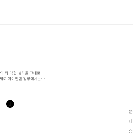
틴의 꽉 막힌 성격을 그대로
 실제로 아이언맨 입장에서는
는 아픈 손가락마냥 돌봐주
저만이 아니다. 물론 자의는
거 같다...보는 내내 캡틴
 만화에서는 좀 다르겠으나
1
가장 쎈 전사가 블랙팬서의
분
의 등장
다
승