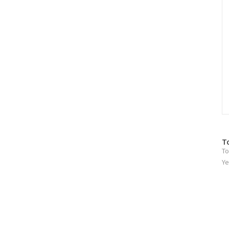
방
T
To
문
자
Ye
수