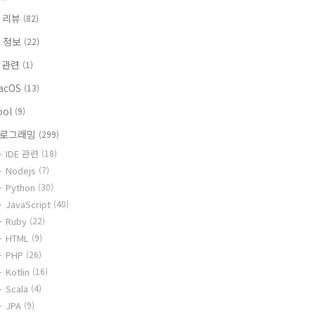
 리뷰
(82)
T 정보
(22)
i 관련
(1)
acOS
(13)
ool
(9)
로그래밍
(299)
IDE 관련
(18)
Nodejs
(7)
Python
(30)
JavaScript
(40)
Ruby
(22)
HTML
(9)
PHP
(26)
Kotlin
(16)
Scala
(4)
JPA
(9)