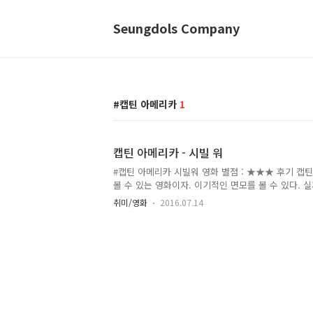
Seungdols Company
캡틴 아메리카
1
캡틴 아메리카 - 시빌 워
#캡틴 아메리카 시빌워 영화 별점 : ★★★ 후기 캡
볼 수 있는 영화이자. 이기적인 면모를 볼 수 있다.
캡틴을 죽이고도 남을 정도... 캡틴은 자신의 친구라
취미/영화
2016.07.14
는 실버팔.... 그 녀석 때문에 피해를 본 사람이 이만
아니였지만, 어쨌거나 이용당하는 것도 본인의 나약함인
의 그 꽉막힌 사고 방식은 너무 짜증나게 그려놨다.
영화를 보니 참 답답하다. 명대사 우리 왕국에서는 
칭호를 가진다?였던가... 기억에 남는 장면 블랙팬서