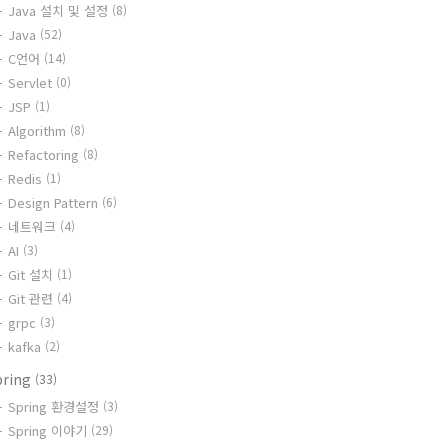
Java 설치 및 설정
(8)
Java
(52)
C언어
(14)
Servlet
(0)
JSP
(1)
Algorithm
(8)
Refactoring
(8)
Redis
(1)
Design Pattern
(6)
네트워크
(4)
AI
(3)
Git 설치
(1)
Git 관련
(4)
grpc
(3)
kafka
(2)
pring
(33)
Spring 환경설정
(3)
Spring 이야기
(29)