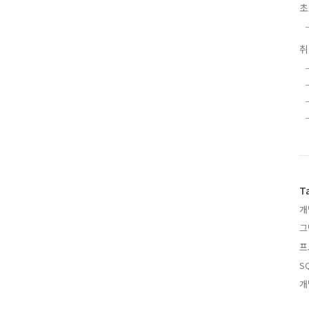
초
T
개
그
프
S
개