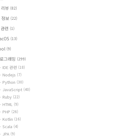
 리뷰
(82)
T 정보
(22)
i 관련
(1)
acOS
(13)
ool
(9)
로그래밍
(299)
IDE 관련
(18)
Nodejs
(7)
Python
(30)
JavaScript
(40)
Ruby
(22)
HTML
(9)
PHP
(26)
Kotlin
(16)
Scala
(4)
JPA
(9)