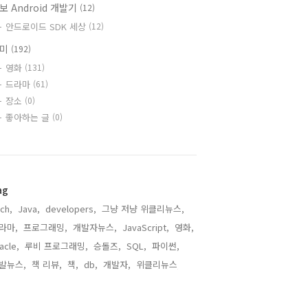
보 Android 개발기
(12)
안드로이드 SDK 세상
(12)
취미
(192)
영화
(131)
드라마
(61)
장소
(0)
좋아하는 글
(0)
ag
ch,
Java,
developers,
그냥 저냥 위클리뉴스,
라마,
프로그래밍,
개발자뉴스,
JavaScript,
영화,
acle,
루비 프로그래밍,
승돌즈,
SQL,
파이썬,
발뉴스,
책 리뷰,
책,
db,
개발자,
위클리뉴스,