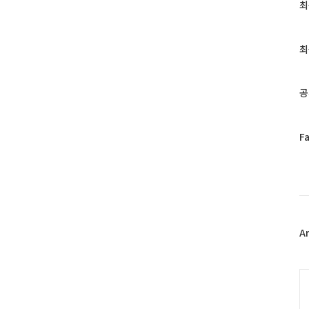
최
최
근
글
과
최
인
기
글
공
페
F
이
스
북
트
위
터
플
A
러
그
인
C