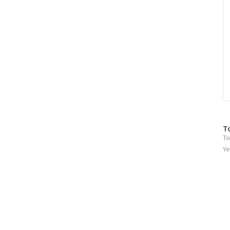
방
T
To
문
자
Ye
수