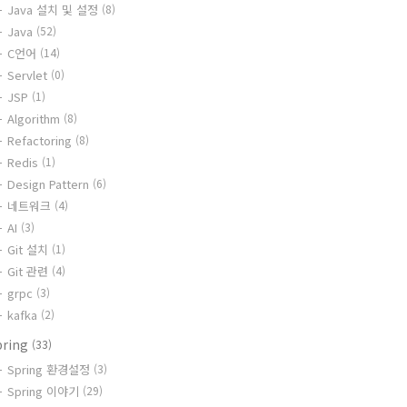
Java 설치 및 설정
(8)
Java
(52)
C언어
(14)
Servlet
(0)
JSP
(1)
Algorithm
(8)
Refactoring
(8)
Redis
(1)
Design Pattern
(6)
네트워크
(4)
AI
(3)
Git 설치
(1)
Git 관련
(4)
grpc
(3)
kafka
(2)
pring
(33)
Spring 환경설정
(3)
Spring 이야기
(29)