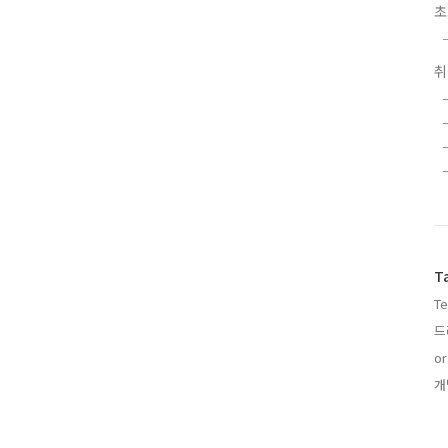
초
T
Te
드
or
개