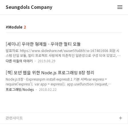
Seungdols Company
Module
2
[세미나] 우아한 형제들 - 우아한 멀티 모듈
발표자료: https://www.slideshare.net/ssuser59a869/ss-167401606 회원 시
스템 단일 모듈, 멀티 프로젝트 사람에게 의존적인 일관성으로 구성 되어 있었고, 세
프로젝트는 공유 되는 클래스들이 있었음. 내부 Nexus를 이용하고 있었고, 해당 세
다른 이들의 이야기
2019.08.29
프로젝트는 Nexus에서 일관성을 가지게 된다. 이렇게 구성 하는 것이 너무 복잡하고
개발 사이클이 복잡 하다. 내가 속한 환경에서도 생각해보면, 모듈 단위로 이미 구분
[책] 모던 웹을 위한 Node.js 프로그래밍 8장 정리
이 잘 되어 있다. 만약 프로젝트 기준으로 나뉘게 되면, 너무 큰 범주로 작업 간 이동
Node.js 8장 - Expressnpm install express8.1 기본 서버var express =
이 발생 하게 된다. 그런 환경은 내가 생각해도 개발 하기 쉽지 않다. 멀티 모듈, 단일
require('express'); ​ var app = express(); ​ app.use(function (request,
프로젝트 시스템으로 보장 되는 일관성을 얻고, 개발 사이클이 단순화 된다. 내가 속
response) { response.writeHead(200, { 'Content-Type': 'text/html' });
한 ..
프로그래밍/Nodejs
2018.02.22
response.end('Hello express'); }); ​ ​ app.listen(52273, function () {
console.log("Server Running at http://127.0.0.1:52273"); });http모듈을 사용
하지 않는 이유는 무엇일까? 그것은 바로 express모듈이 더 많은 기능을 포함하고
있기 때문..
관련사이트