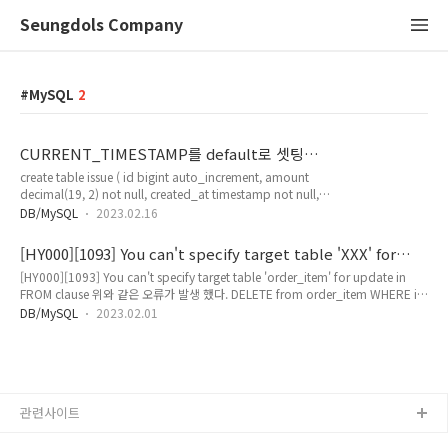
Seungdols Company
MySQL
2
CURRENT_TIMESTAMP를 default로 셋팅시
datagrip 오류
create table issue ( id bigint auto_increment, amount
decimal(19, 2) not null, created_at timestamp not null,
modified_at timestamp not null, constraint issue_pk
DB/MySQL
2023.02.16
primary key (id) ); 위와 같이 테이블을 구성하고 테스트를 해
본다. created_at 컬럼에 빈값으로 넣어도 현재 시간을 저장하
[HY000][1093] You can't specify target table 'XXX' for
고 싶어졌을때, default 값을 넣어주어야 한다. 그런데,
update in FROM clause
[HY000][1093] You can't specify target table 'order_item' for update in
timestamp 타입의 컬럼에 default 값을 넣을때 문제가 생긴다!
FROM clause 위와 같은 오류가 발생 했다. DELETE from order_item WHERE id
[42000][1064] You have an error in your SQL syntax;
in ( SELECT * FROM order_item WHERE item_id IN( '1','2','3','4','5' ) ); 쿼리를
check the manual that corre..
DB/MySQL
2023.02.01
위와 같았다. MySQL에서는 아래처럼 조회한 Sub-Query의 결과를 임시 테이블로
만들어 주어야 한다. Oracle과 다른 점이 같은 table 참조가 직접적으로 불가하다.
(Update, Delete 쿼리에 해당한다.) DELETE from order_item WHERE id in (
SELECT id FROM ( SELECT ..
관련사이트