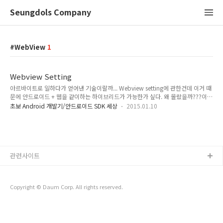
Seungdols Company
WebView
1
Webview Setting
아르바이트로 일하다가 얻어낸 기술이랄까... Webview setting에 관한건데 이거 때
문에 안드로이드 + 웹을 같이하는 하이브리드가 가능한가 싶다. 왜 몰랐을까???이걸
ㅠㅠ 아무튼 함수로 구현 해두었다. /** * webview 사용하기 위해 WebSettings 사
초보 Android 개발기/안드로이드 SDK 세상
2015.01.10
용하여 설정 */ public void setWebViewSetting() {
webView.setWebViewClient(new WebViewClient()); WebSettings
webSettings = webView.getSettings(); // Js실행 할 수 있게 설정
webSettings.setJavaScriptEnabled(true); //js가 window.open()을 사용 할 수
있도록 설정 webSettings...
관련사이트
Copyright © Daum Corp. All rights reserved.