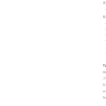
초
T
de
그
드
or
Te