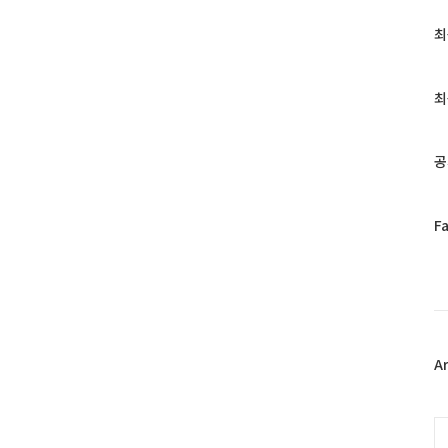
최
최
근
글
과
최
인
기
글
공
페
F
이
스
북
트
위
터
플
A
러
그
인
C