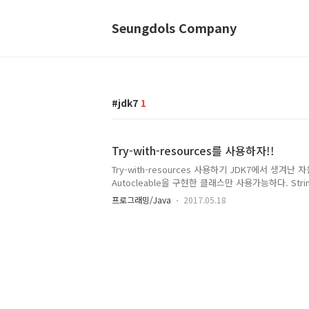
Seungdols Company
jdk7
1
Try-with-resources를 사용하자!!
Try-with-resources 사용하기 JDK7에서 생겨
Autocleable을 구현한 클래스만 사용가능하다. String rea
br = null; String data = ""; try { br = new Buff
프로그래밍/Java
2017.05.18
br.readLine(); } catch (FileNotFoundException e)
e.printStackTrace(); } finally { try { br.close(..