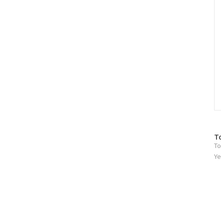
방
T
To
문
자
Ye
수