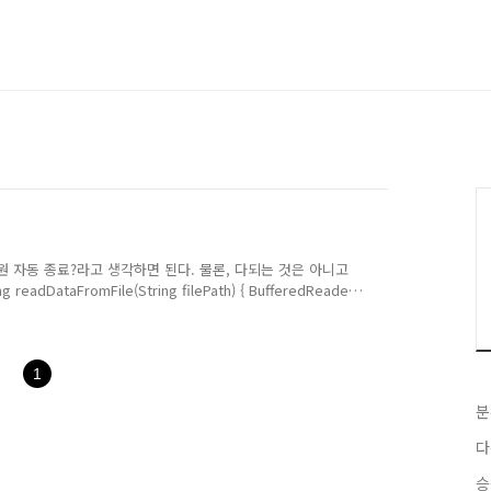
난 자원 자동 종료?라고 생각하면 된다. 물론, 다되는 것은 아니고
dDataFromFile(String filePath) { BufferedReader
eredReader(new FileReader(filePath)); data =
 { e.printStackTrace(); } catch (IOException e) {
1
분
다
승