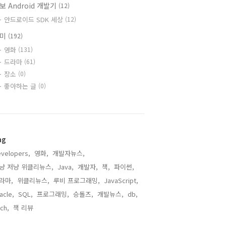
보 Android 개발기
(12)
안드로이드 SDK 세상
(12)
취미
(192)
영화
(131)
드라마
(61)
장소
(0)
좋아하는 글
(0)
ag
velopers,
영화,
개발자뉴스,
냥 저냥 위클리뉴스,
Java,
개발자,
책,
파이썬,
라마,
위클리뉴스,
루비 프로그래밍,
JavaScript,
acle,
SQL,
프로그래밍,
승돌즈,
개발뉴스,
db,
ch,
책 리뷰,