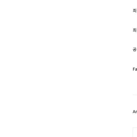
최
최
근
글
과
최
인
기
글
공
페
F
이
스
북
트
위
터
플
A
러
그
인
C