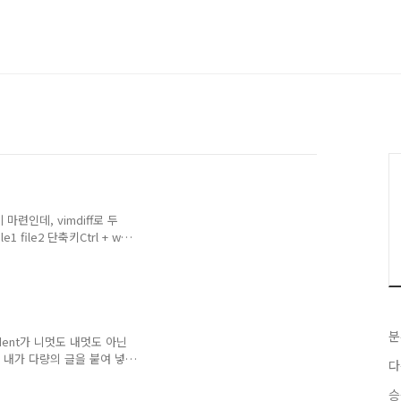
마련인데, vimdiff로 두
e1 file2 단축키Ctrl + w
+ w = : 분할된 창 크기가 동
찾기[ + c : 뒤쪽으로 이동하
반대쪽에 복사한다.d + o :
 : 숨긴 부분 열기z + c :
date시 실행
분
dent가 니멋도 내멋도 아닌
 내가 다량의 글을 붙여 넣
다
 PASTE가 활성화 된 것을 확
 작동 하게 된다. :D 그리
승