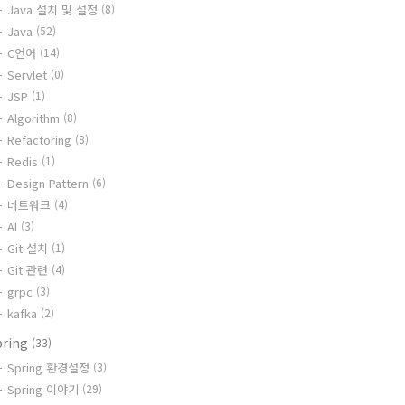
Java 설치 및 설정
(8)
Java
(52)
C언어
(14)
Servlet
(0)
JSP
(1)
Algorithm
(8)
Refactoring
(8)
Redis
(1)
Design Pattern
(6)
네트워크
(4)
AI
(3)
Git 설치
(1)
Git 관련
(4)
grpc
(3)
kafka
(2)
pring
(33)
Spring 환경설정
(3)
Spring 이야기
(29)