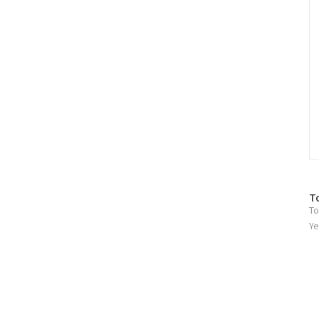
방
T
To
문
자
Ye
수