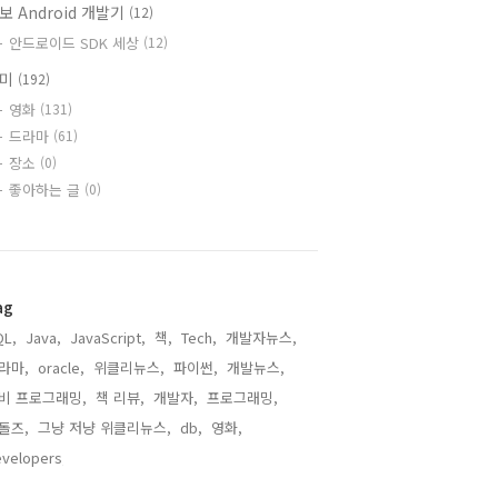
보 Android 개발기
(12)
안드로이드 SDK 세상
(12)
취미
(192)
영화
(131)
드라마
(61)
장소
(0)
좋아하는 글
(0)
ag
QL,
Java,
JavaScript,
책,
Tech,
개발자뉴스,
라마,
oracle,
위클리뉴스,
파이썬,
개발뉴스,
비 프로그래밍,
책 리뷰,
개발자,
프로그래밍,
돌즈,
그냥 저냥 위클리뉴스,
db,
영화,
velopers,