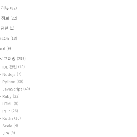
 리뷰
(82)
T 정보
(22)
i 관련
(1)
acOS
(13)
ool
(9)
로그래밍
(299)
IDE 관련
(18)
Nodejs
(7)
Python
(30)
JavaScript
(40)
Ruby
(22)
HTML
(9)
PHP
(26)
Kotlin
(16)
Scala
(4)
JPA
(9)