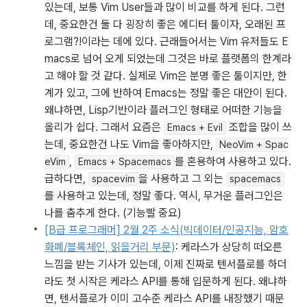
있는데, 보통 Vim User들과 많이 비교를 하게 된다. 그런
데, 중요한건 둘 다 굉장히 좋은 에디터 툴이자, 오래된 프
로그램?!이라는 데에 있다. 근래들어서는 Vim 유저들도 E
macs로 넘어 오게 되었는데 그것은 바로 플랫폼의 한계라
고 해야 할 것 같다. 실제로 Vim은 분명 좋은 툴이지만, 한
계가 있고, 그에 반하여 Emacs는 정말 좋은 대안이 된다. 
왜냐하면, Lisp기반이라 플러그인 형태로 어떠한 기능을 
올리가 쉽다. 그래서 요즘은 
 조합을 많이 쓰
Emacs + Evil
는데, 중요한건 나도 Vim을 좋아하지만, 
NeoVim + Spac
, 
를 혼용하여 사용하고 있다. 
eVim
Emacs + Spacemacs
급하다면, 
을 사용하고 그 외는 
spacevim
spacemacs
를 사용하고 있는데, 정말 좋다. 역시, 무거운 플러그인은 
나를 춤추게 한다. (기능빨 중요)
[B급 프로그래머] 2월 2주 소식(빅데이터/인공지능, 암호
화폐/블록체인, 읽을거리 부문)
: 케라스가 상당히 떠오른 
느낌을 받는 기사가 있는데, 이제 진짜로 텐서플로를 하더
라도 첫 시작은 케라스 API를 통해 입문하게 된다. 왜냐하
면, 텐서플로가 이미 고수준 케라스 API를 내장했기 때문