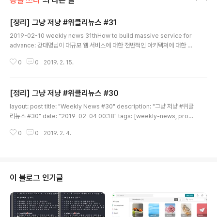
[정리] 그냥 저냥 #위클리뉴스 #31
글 내용
2019-02-10 weekly news 31thHow to build massive service for
advance: 강대명님이 대규모 웹 서비스에 대한 전반적인 아키텍쳐에 대한 설
계에 관해서 자료를 만들어주셨는데, 이러한 자료는 사실 어떤 책을 읽어도 얻
0
0
2019. 2. 15.
기 힘든 정보들이 많다. SPOF라던가? 무중단 배포와 같은 정보는 필수적인 요
소인데, 이에 대한 내용들을 잘 녹여주셨다.SoundCloud 아키텍처의 진화 | L
ooah: soundcloud 서비스를 나는 그렇게 많이 사용하진 않지만, 사용자가
[정리] 그냥 저냥 #위클리뉴스 #30
급격하게 많아진 서비스 중 하나라고는 들었는데, 이에 대한 해당 서비스의 아
글 내용
키텍쳐 변화에 대한 번역글인데, 굉장히 좋은 정보가 많고, 캐싱 전략이라던가?
layout: post title: "Weekly News #30" description: "그냥 저냥 #위클
어떤 플랫폼을 사용했는지? 왜 사용했는지를 알아보면..
리뉴스 #30" date: "2019-02-04 00:18" tags: [weekly-news, progr
amming] comments: true 그냥 저냥 #위클리뉴스 #30JavaScript 코드
0
0
2019. 2. 4.
리뷰 - 코드 리뷰 문화: 코드 리뷰에 대한 글인데, 코드 리뷰에 대한 모든 면을 적
어주었다. 그래서 읽어보면 좋겠고, 코드 리뷰를 하지 않는 팀, 회사라면, 다 같
이 공유해서 읽어 보는 것도 좋겠다. 결국은 코드 리뷰는 비용이 들지만, 다시 되
돌아 오는 복리라고 생각하면 좋다. 작게 자주 올리는 것이 좋다는 말에 격하게
동의한다.자바스크립트 비동기 처리 과정과 RxJS Scheduler: 오래전의 ..
이 블로그 인기글