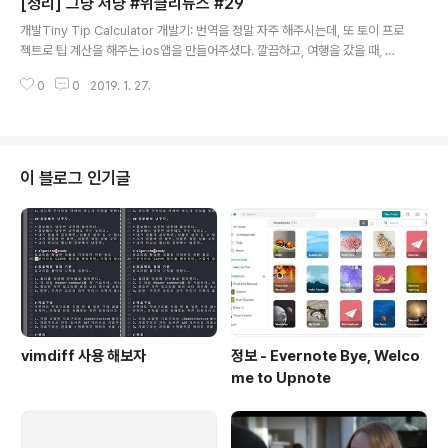
[정리] 그냥 저냥 #위클리뉴스 #29
돌아 오는 복리라고 생각하면 좋다. 작게 자주 올리는 것이 좋다는 말에 격하게
글 내용
동의한다.자바스크립트 비동기 처리 과정과 RxJS Scheduler: 오래전의 ..
개발Tiny Tip Calculator 개발기: 번역을 정말 자주 해주시는데, 또 토이 프로
젝트로 팁 계산을 해주는 ios앱을 만들어주셨다. 깔끔하고, 여행을 갔을 때, 써
야겠다.한 달 짜리 개인 프로젝트 (5) — 당신의 타자 실력을 알려주는 웹 앱: 프
0
0
2019. 1. 27.
로그래머를 위한 타자 연습페이지를 모방하여, 한글 연습을 할 수 있는 웹 앱인
데, 심심하거나 타자 연습을 진짜로 할 때, 좋다는 생각과 함께 항상 원하는 어플
리케이션을 직접 개발하시는 모습이 참 존경스럽고, 만들어주신 스타웍스 또한
잘 쓰고 있는데, 해당 앱도 정말 자주 쓰게 될 것 같다.[B급 프로그래머] Devo
ps를 위한 인터뷰 문제: 실제로 devops라는 건 정말 어렵다. 추상적인 영역이
이 블로그 인기글
고, 사이트 신뢰성을 얻기란 어려운 문제고 항상 모든 문제..
vimdiff 사용 해보자
정보 - Evernote Bye, Welco
me to Upnote