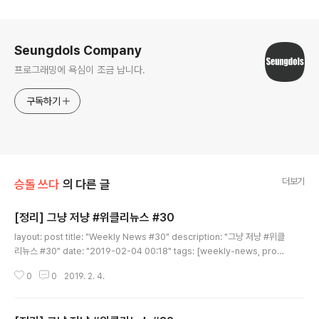
로그 정보
Seungdols Company
프로그래밍에 욕심이 조금 납니다.
구독하기
더보기
승돌 쓰다
의 다른 글
[정리] 그냥 저냥 #위클리뉴스 #30
글 내용
layout: post title: "Weekly News #30" description: "그냥 저냥 #위클
리뉴스 #30" date: "2019-02-04 00:18" tags: [weekly-news, progr
amming] comments: true 그냥 저냥 #위클리뉴스 #30JavaScript 코드
0
0
2019. 2. 4.
리뷰 - 코드 리뷰 문화: 코드 리뷰에 대한 글인데, 코드 리뷰에 대한 모든 면을 적
어주었다. 그래서 읽어보면 좋겠고, 코드 리뷰를 하지 않는 팀, 회사라면, 다 같
이 공유해서 읽어 보는 것도 좋겠다. 결국은 코드 리뷰는 비용이 들지만, 다시 되