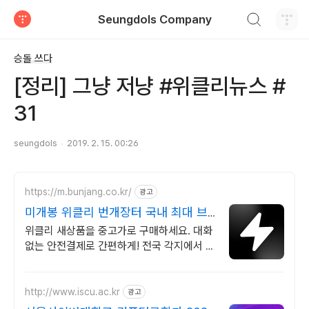
검색하기
Seungdols Company
티스토리
승돌 쓰다
[정리] 그냥 저냥 #위클리뉴스 #
31
seungdols
2019. 2. 15. 00:26
https://m.bunjang.co.kr/
광고
미개봉 위클리 번개장터 국내 최대 브
랜드 중고거래
위클리 새상품을 중고가로 구매하세요. 대화
없는 안전결제로 간편하게! 전국 각지에서 올
라오는 전국구 최다 상품 매일 10만 개 이상
의 신규 상품 업로드
http://www.iscu.ac.kr
광고