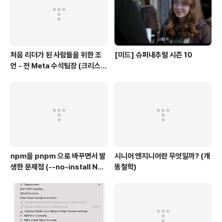
처음 리더가 된 사람들을 위한 조
[미드] 슈퍼내추럴 시즌 10
언 - 전 Meta 수석팀장 (크리스
채)
npm을 pnpm 으로 바꾸면서 발
시니어 엔지니어란 무엇일까? (개
생한 문제점 (--no-install Not
똥철학)
Found)