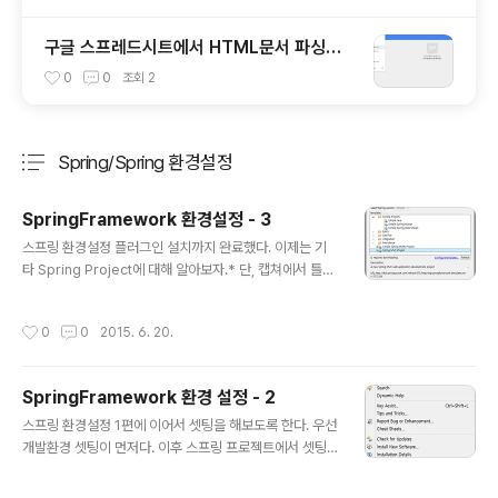
구글 스프레드시트에서 HTML문서 파싱하
기!
0
0
조회
2
Spring/Spring 환경설정
분류 전체보기
주요 글 목록
SpringFramework 환경설정 - 3
글 내용
스프링 환경설정 플러그인 설치까지 완료했다. 이제는 기
타 Spring Project에 대해 알아보자.* 단, 캡쳐에서 틀린
점은 프로젝트 이름을 무조건 소문자로 생성해야 한다는
점이다. 대소문자 중 소문자만 인식한다. 공포의 404 Err
작성시간
0
0
2015. 6. 20.
or가 발생했다. 원인이 뭘까 ? * 위에서도 말했던 것과 같
이 프로젝트 이름을 소문자로 생성해야 한다. 계속 에러가
날 경우 톰캣을 더블 클릭 후 Module 탭으로 이동하고 나
SpringFramework 환경 설정 - 2
서 Path를 확인해야한다.그리고 제대로 된 Path를 잡아주
글 내용
어야 한다. src/main/java 폴더가 바로 Java Source 디
스프링 환경설정 1편에 이어서 셋팅을 해보도록 한다. 우선
렉토리이다.log4j.xml은 Logging 설정 파일AppServl
개발환경 셋팅이 먼저다. 이후 스프링 프로젝트에서 셋팅
et 디렉토리 하위의 servlet-context.xml은 서블릿 설
해야 할 것들이 있다. Spring 플러그인을 설치하도록 한
정 파일그 밑의 Views..
다. 스프링 프로젝트가 생겼는지 확인 보통 SVN을 설치하