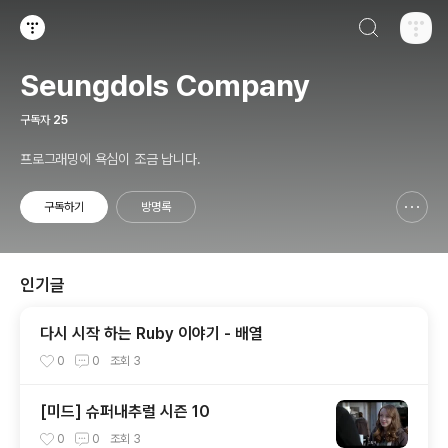
검색하기
티스토리
Seungdols Company
구독자
25
프로그래밍에 욕심이 조금 납니다.
구독하기
방명록
신고하기 레이어
열기
인기글
다시 시작 하는 Ruby 이야기 - 배열
0
0
조회
3
[미드] 슈퍼내추럴 시즌 10
0
0
조회
3