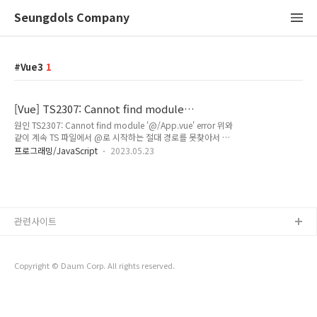
Seungdols Company
Vue3
1
[Vue] TS2307: Cannot find module
'@/App.vue' error
원인 TS2307: Cannot find module '@/App.vue' error 위와
같이 계속 TS 파일에서 @로 시작하는 절대 경로를 못찾아서 이
상했다. 빌드를 하면, 실제 경로를 잘 찾는다. 해결방법 vue3의
프로그래밍/JavaScript
2023.05.23
경우, vite-env.d.ts 파일에 vue 파일에 대한 타입을 추가 해주어
야 한다고 한다. ref. https://lobotuerto.com/notes/build-
a-vue3-typescript-dev-environment-with-vite ref.
https://stackoverflow.com/questions/42002394/import
ing-vue-components-in-typescript-file Build a Vue 3 +
관련사이트
TypeScript dev environment ..
Copyright © Daum Corp. All rights reserved.