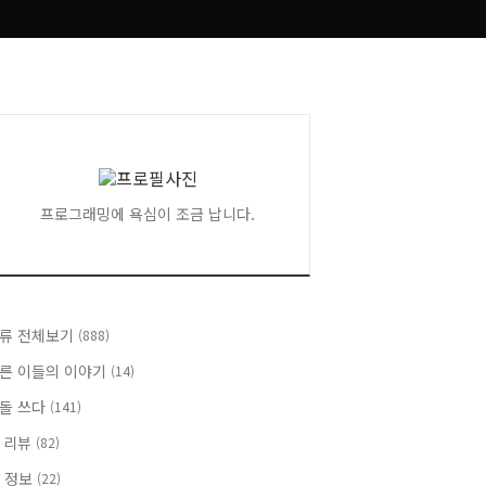
프로그래밍에 욕심이 조금 납니다.
류 전체보기
(888)
른 이들의 이야기
(14)
돌 쓰다
(141)
 리뷰
(82)
T 정보
(22)