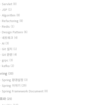
Servlet
(0)
JSP
(1)
Algorithm
(8)
Refactoring
(8)
Redis
(1)
Design Pattern
(6)
네트워크
(4)
AI
(3)
Git 설치
(1)
Git 관련
(4)
grpc
(3)
kafka
(2)
pring
(33)
Spring 환경설정
(3)
Spring 이야기
(29)
Spring Framework Document
(0)
인프라
(25)
(12)