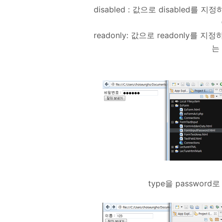
disabled : 값으로 disabled를
readonly: 값으로 readonly를 
는
type을 passwor