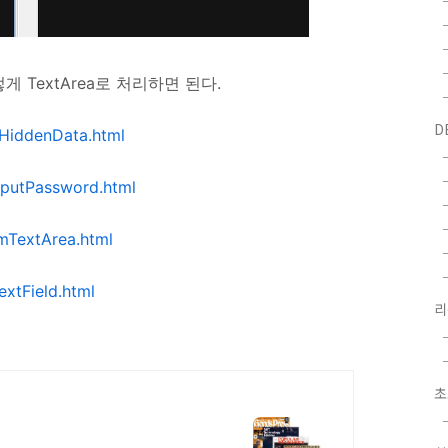
 TextArea로 처리하면 된다.
D
HiddenData.html
putPassword.html
mTextArea.html
extField.html
초