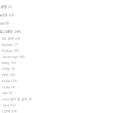
i 관련
(1)
acOS
(13)
ool
(9)
로그래밍
(299)
IDE 관련
(18)
Nodejs
(7)
Python
(30)
JavaScript
(40)
Ruby
(22)
HTML
(9)
PHP
(26)
Kotlin
(16)
Scala
(4)
JPA
(9)
Java 설치 및 설정
(8)
Java
(52)
C언어
(14)