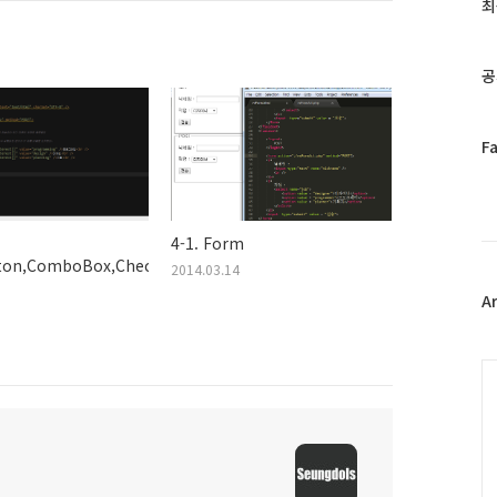
과
최
인
기
글
공
페
F
이
스
북
트
4-1. Form
위
ton,ComboBox,CheckBox
2014.03.14
터
플
A
러
그
인
C