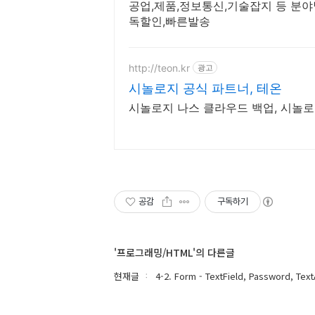
공업,제품,정보통신,기술잡지 등 분야
독할인,빠른발송
http://teon.kr
광고
시놀로지 공식 파트너, 테온
시놀로지 나스 클라우드 백업, 시놀로
공감
구독하기
'프로그래밍/HTML'의 다른글
현재글
4-2. Form - TextField, Password, Tex