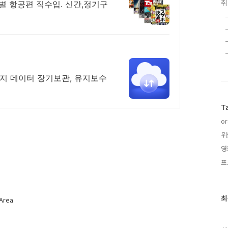
별 항공편 직수입. 신간,정기구
지 데이터 장기보관, 유지보수
T
or
위
영
프
최
최
tArea
근
글