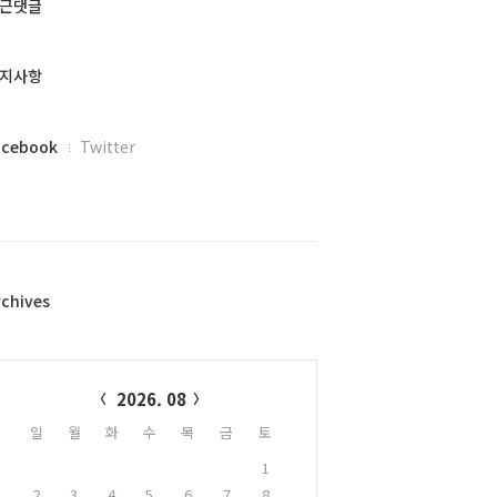
근댓글
지사항
acebook
Twitter
rchives
alendar
2026. 08
일
월
화
수
목
금
토
1
2
3
4
5
6
7
8