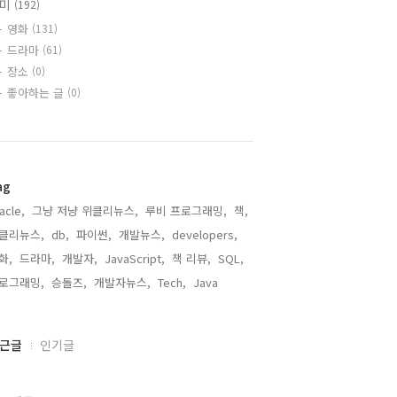
취미
(192)
영화
(131)
드라마
(61)
장소
(0)
좋아하는 글
(0)
ag
acle,
그냥 저냥 위클리뉴스,
루비 프로그래밍,
책,
클리뉴스,
db,
파이썬,
개발뉴스,
developers,
화,
드라마,
개발자,
JavaScript,
책 리뷰,
SQL,
로그래밍,
승돌즈,
개발자뉴스,
Tech,
Java,
근글
인기글