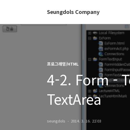
Seungdols Company
프로그래밍/HTML
4-2. Form - 
TextArea
seungdols
2014. 3. 16. 22:03