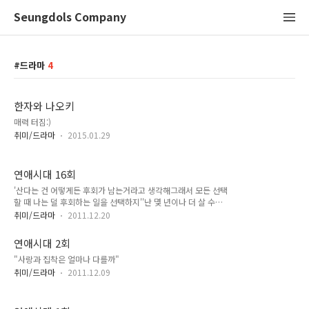
Seungdols Company
드라마
4
한자와 나오키
매력 터짐:)
취미/드라마
2015.01.29
연애시대 16회
'산다는 건 어떻게든 후회가 남는거라고 생각해그래서 모든 선택
할 때 나는 덜 후회하는 일을 선택하지''난 몇 년이나 더 살 수있
을까 그래 80이라 치고 48년 남았네. 지금이 못견디겠다는 건
취미/드라마
2011.12.20
아냐 이대로도 살 수 있어. 잠 못자는 거야 약 먹으면 되는거고
가끔 한 숨 나오는 건 그건 뭐 병이 아니니까 익숙해지겠지. 40
연애시대 2회
지나고 50 지나고 가끔은 그래 이렇게 사는 것도 나쁘지 않다.
"사랑과 집착은 얼마나 다를까"
생각이 들 수 있겠지 근데 정말 괜찮을까 은호야.''말하면 안
돼''안된다는 거 정돈 나도 알아 그거 내가 잘못하고 있다는 것도
취미/드라마
2011.12.09
알고 있고 근데 정말 이대로 괜찮을까? 그래 내가 바보라서 여기
까지 와서야 너 없이는..''말하지마 제발. 당신이 그랬잖아. 다시
시작 한다고 해도 우리 잘 될까? 우리 끝까지 행복 할 수 있을거