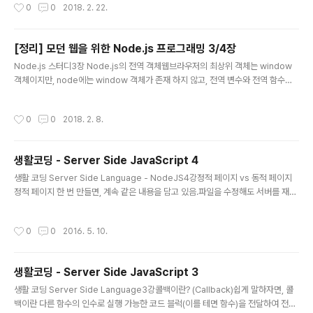
작성시간
0
0
2018. 2. 22.
sole.log("Server Running at http://127.0.0.1:52273"); });http모듈을 사용
하지 않는 이유는 무엇일까? 그것은 바로 express모듈이 더 많은 기능을 포함하고
있기 때문..
[정리] 모던 웹을 위한 Node.js 프로그래밍 3/4장
글 내용
Node.js 스터디3장 Node.js의 전역 객체웹브라우저의 최상위 객체는 window
객체이지만, node에는 window 객체가 존재 하지 않고, 전역 변수와 전역 함수를
갖는다.단, global 객체가 존재하지만, __filename , __dirname 과 전역함수 req
uire() 함수는 global 객체에 포함되지 않으므로 최상위 객체는 없다고 가정한다.문
작성시간
0
0
2018. 2. 8.
자열 자료형의 전역 변수console.log('filename', __filename); console.log
('dirname', __dirname);전역 객체객체 이름설명console콘솔 화면과 관련된 기
능을 담당하는 객체exports모듈과 관련된 기능을 다루는 객체process프로그램
생활코딩 - Server Side JavaScript 4
과 관련된 기능을 다루는 객체Console 객체log()..
글 내용
생활 코딩 Server Side Language - NodeJS4강정적 페이지 vs 동적 페이지
정적 페이지 한 번 만들면, 계속 같은 내용을 담고 있음.파일을 수정해도 서버를 재시
작 할 필요 없이 바로 반영 된다.코딩적인 방법으로 HTML코드를 동적으로 활용 할
수 없다.동적 페이지 만들 때마다 내용이 변경 됨.JavaScript 코드내에서 HTML코
작성시간
0
0
2016. 5. 10.
드를 작성하는 것은 지저분하다.이미지, css파일을 로딩 시킬 때는 Express 기본
미들웨어 함수인 static 사용//default middleware function - static app.use
(express.static('public')); static.html file Hello, Static coding coding c
생활코딩 - Server Side JavaScript 3
oding coding c..
글 내용
생활 코딩 Server Side Language3강콜백이란? (Callback)쉽게 말하자면, 콜
백이란 다른 함수의 인수로 실행 가능한 코드 블럭(이를 테면 함수)을 전달하여 전달