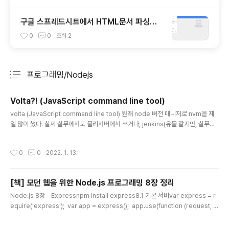
구글 스프레드시트에서 HTML문서 파싱하
기!
0
0
조회
2
프로그래밍/Nodejs
분류 전체보기
주요 글 목록
Volta?! (JavaScript command line tool)
글 내용
volta (JavaScript command line tool) 원래 node 버전 매니저로 nvm을 제
일 많이 썼다. 실제 실무에서도 물리서버에서 쓰거나, jenkins(유물 같지만, 실무에
서도 짱짱하게 잘 썼다. 현재는 github action을 쓰고 있다.)에서도 nvm을 설치해
서 쓰곤 했는데, 이제 로컬에서는 volta를 쓴다. 쓴지는 좀 됐다. volta를 쓰는 이유
작성시간
0
0
2022. 1. 13.
는 nvm보다 훨씬 빠르다. 인터랙션이 훨씬 빨라서 쓰게 되었고, nvm 보다 더 가벼
운 느낌의 Node 버전 매니저는 n이라는 것도 있는데, 잠시 쓰다가 바로 volta로 왔
다. volta install # install Volta curl https://get.volta.sh | bash # install No
[책] 모던 웹을 위한 Node.js 프로그래밍 8장 정리
de volta i..
글 내용
Node.js 8장 - Expressnpm install express8.1 기본 서버var express = r
equire('express'); ​ var app = express(); ​ app.use(function (request, r
esponse) { response.writeHead(200, { 'Content-Type': 'text/html' });
response.end('Hello express'); }); ​ ​ app.listen(52273, function () { con