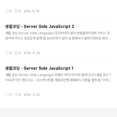
받은 함수에서는 콜백함수를 실행 할 수도 하지 않을 수도 있다. 결론적으로 말하자
면, 콜백은 함수를 인수로 넘기는 것을 말한다. 콜백이 가능하려면 언어 자체에서 Fir
작성시간
0
0
2016. 5. 10.
st-Class(일급 객체)여야 가능하다. Lambda형식으로 인수를 넘기는 것도 결국은
익명함수라 할 수 있다. a = [3,1,2]; function comp(v1, v2){ return v2-v1; } a.
sort(comp); console.log(a); a = [3,1,2]; a.sort(function(v1,v2){return v2
생활코딩 - Server Side JavaScript 2
-v1;}); //sor..
글 내용
생활 코딩 Server Side Language2강인터넷의 동작 방법클라이언트 서비스 요
청서버 서비스 응답쉽게 말해 웹 브라우저가 설치 된 컴퓨터가 클라이언트로 정의 할
수 있다. 그리고 사용자가 특정 웹 싸이트를 요청하게 된다. 서버는 사용자가 요청한
서비스에 대해 응답하는 역할을 한다.서버 컴퓨터에 안에는 여러 서버 어플리케이션
작성시간
0
0
2016. 4. 26.
(예를 들어 채팅 서버, 웹서버, 게임 서버)이 동작 중이다. 그렇다면, 서버 어플리케이
션 중 누가 ? 응답 해줄지 결정 하는지에 대해 알아보자.컴퓨터에 0 ~ 65535개의
문이 있다. 문을 Port라고 부른다. 서버 어플리케이션은 특정 포트를 Listen 하고 있
생활코딩 - Server Side JavaScript 1
다.요청을 하게 되면, 웹 브라우저는 주소를 이용해 서버를 찾아가고, 서버는 포트를
글 내용
이용해 응답할 어플리케이션을 ..
생활 코딩 Server Side Language1강웹의 역사1990년 팀버너스리 웹을 창시 1
994년 마크 앤드리슨 - 넷스케이프를 개발로인해 대중화의 지평을 열게 됨 1995
브랜든 아이크 - 자바스크립트 개발 자바스크립트의 개발로 인해 정적인 웹의 기능
이 어플리케이션의 측면을 포함하는 동적인 웹을 지향토록 환경을 만들어 줌 몇 몇
작성시간
0
0
2016. 3. 22.
특성에 의해서 자바스크립트는 오랜 시간 프로그래머에게 천대를 받아 왔다. 2004
년 구글의 GMAIL 서비스 시작 구글이 1GB를 지원해준 것이 순수한 웹 기술을 잘
활용하여 웹으로 구현함 2005년 구글의 GoogleMaps 서비스를 오픈함. 순수 웹
의 시대를 여는 터닝 포인트가 되었다라고 할 수 있겠다. 2008년 자바스크립트의
대변화 V8 엔진을 구글에서 발표 - 크롬..
의안내