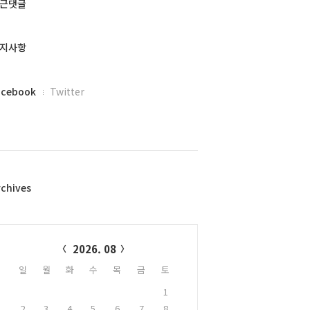
근댓글
지사항
acebook
Twitter
rchives
alendar
2026. 08
일
월
화
수
목
금
토
1
2
3
4
5
6
7
8