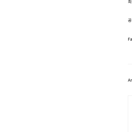
과
최
인
기
글
공
페
F
이
스
북
트
위
터
플
A
러
그
인
C