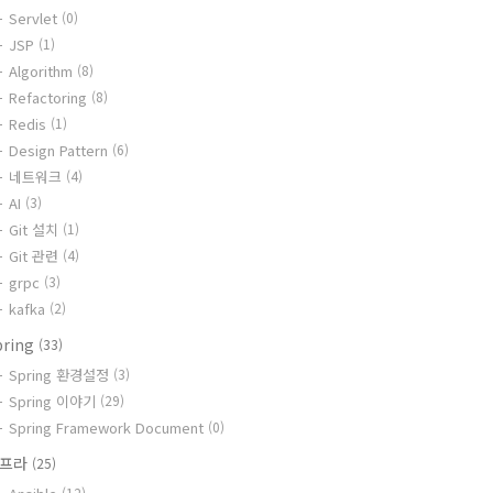
Servlet
(0)
JSP
(1)
Algorithm
(8)
Refactoring
(8)
Redis
(1)
Design Pattern
(6)
네트워크
(4)
AI
(3)
Git 설치
(1)
Git 관련
(4)
grpc
(3)
kafka
(2)
pring
(33)
Spring 환경설정
(3)
Spring 이야기
(29)
Spring Framework Document
(0)
인프라
(25)
(12)