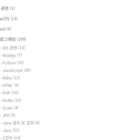
i 관련
(1)
acOS
(13)
ool
(9)
로그래밍
(299)
IDE 관련
(18)
Nodejs
(7)
Python
(30)
JavaScript
(40)
Ruby
(22)
HTML
(9)
PHP
(26)
Kotlin
(16)
Scala
(4)
JPA
(9)
Java 설치 및 설정
(8)
Java
(52)
C언어
(14)