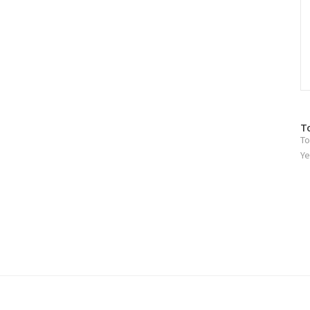
방
T
To
문
자
Ye
수