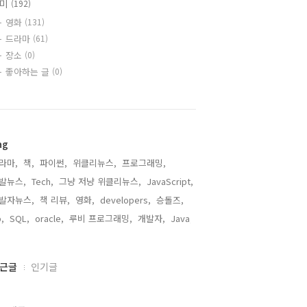
취미
(192)
영화
(131)
드라마
(61)
장소
(0)
좋아하는 글
(0)
ag
라마,
책,
파이썬,
위클리뉴스,
프로그래밍,
발뉴스,
Tech,
그냥 저냥 위클리뉴스,
JavaScript,
발자뉴스,
책 리뷰,
영화,
developers,
승돌즈,
,
SQL,
oracle,
루비 프로그래밍,
개발자,
Java,
근글
인기글