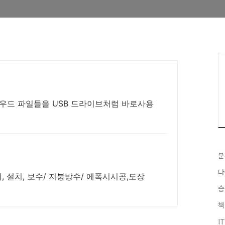
라우드 파일들을 USB 드라이브처럼 바로사용
분
다
, 설치, 보수/ 지붕방수/ 에폭시시공,도장
승
책
I