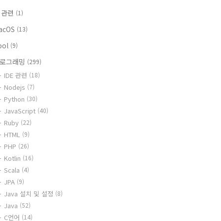
i 관련
(1)
acOS
(13)
ool
(9)
로그래밍
(299)
IDE 관련
(18)
Nodejs
(7)
Python
(30)
JavaScript
(40)
Ruby
(22)
HTML
(9)
PHP
(26)
Kotlin
(16)
Scala
(4)
JPA
(9)
Java 설치 및 설정
(8)
Java
(52)
C언어
(14)