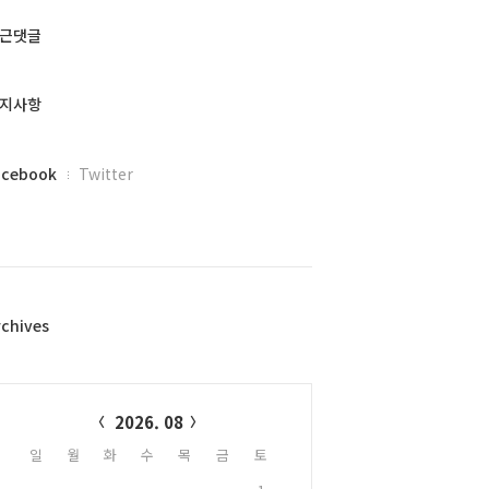
근댓글
지사항
acebook
Twitter
rchives
alendar
2026. 08
일
월
화
수
목
금
토