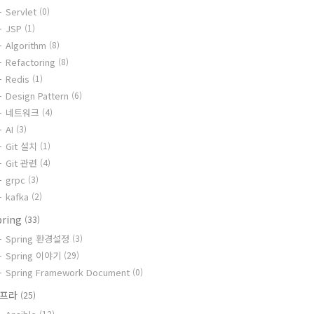
Servlet
(0)
JSP
(1)
Algorithm
(8)
Refactoring
(8)
Redis
(1)
Design Pattern
(6)
네트워크
(4)
AI
(3)
Git 설치
(1)
Git 관련
(4)
grpc
(3)
kafka
(2)
pring
(33)
Spring 환경설정
(3)
Spring 이야기
(29)
Spring Framework Document
(0)
인프라
(25)
(12)