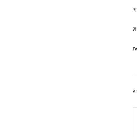
글
과
최
인
기
글
공
페
F
이
스
북
트
위
터
플
A
러
그
인
C