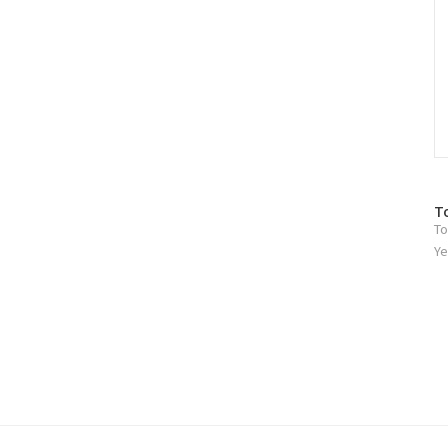
방
T
To
문
자
Ye
수