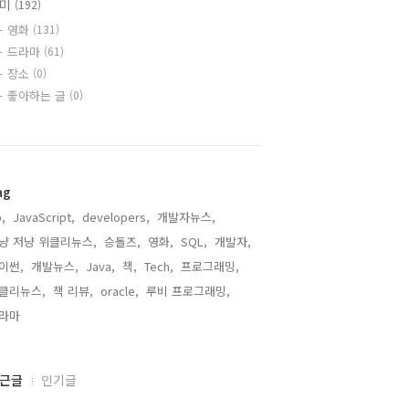
취미
(192)
영화
(131)
드라마
(61)
장소
(0)
좋아하는 글
(0)
ag
,
JavaScript,
developers,
개발자뉴스,
냥 저냥 위클리뉴스,
승돌즈,
영화,
SQL,
개발자,
이썬,
개발뉴스,
Java,
책,
Tech,
프로그래밍,
클리뉴스,
책 리뷰,
oracle,
루비 프로그래밍,
라마,
근글
인기글