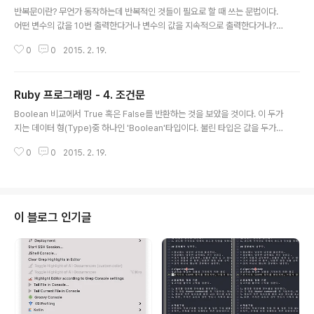
반복문이란? 무언가 동작하는데 반복적인 것들이 필요로 할 때 쓰는 문법이다.
어떤 변수의 값을 10번 출력한다거나 변수의 값을 지속적으로 출력한다거나?
그런 상황?혹은 출력 작업이 아니더라도 반복적인 작업의 경우에는 반복문을
0
0
2015. 2. 19.
사용한다. 대표적으로 While, For 문이라고 부르는 것들이 있다. While문 whi
le boolean or 비교 연산end 만약 특정 조건을 넣는다면, 밑에 변수의 증감
시키는 문장을 추가해야 한다. irb(main):165:0> i = 0 => 0 irb(main):166:
Ruby 프로그래밍 - 4. 조건문
0> while i puts 'seungdols' irb(main):168:1> if i%5 == 0 irb(main):1
글 내용
69:2> puts 'company' irb(m..
Boolean 비교에서 True 혹은 False를 반환하는 것을 보았을 것이다. 이 두가
지는 데이터 형(Type)중 하나인 'Boolean'타입이다. 불린 타입은 값을 두가
지만 가진다. 그 외의 값은 가질 수 없다. 조건문? 주어진 조건에 따라 실행하고
0
0
2015. 2. 19.
하지않고를 결정하는 문법이다. if if boolean end 이러한 형식으로 작성하면
된다. irb(main):034:0* if true irb(main):035:1> puts 'seungdols : tru
e' irb(main):036:1> end seungdols : true => nil irb(main):037:0> if f
alse irb(main):038:1> puts 'seungdols : true' irb(main):039:1> end
=> n..
이 블로그 인기글