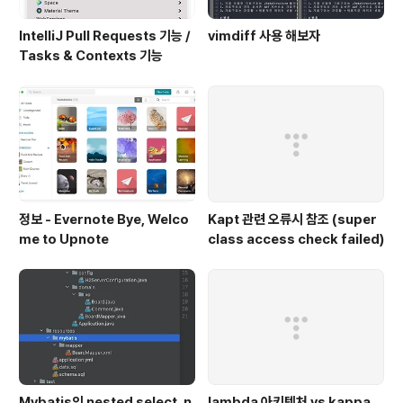
IntelliJ Pull Requests 기능 /
vimdiff 사용 해보자
Tasks & Contexts 기능
정보 - Evernote Bye, Welco
Kapt 관련 오류시 참조 (super
me to Upnote
class access check failed)
Mybatis의 nested select, n
lambda 아키텍처 vs kappa