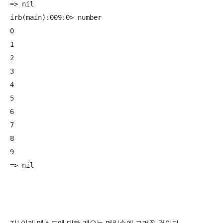
=> nil

irb(main):009:0> number

0

1

2

3

4

5

6

7

8

9
