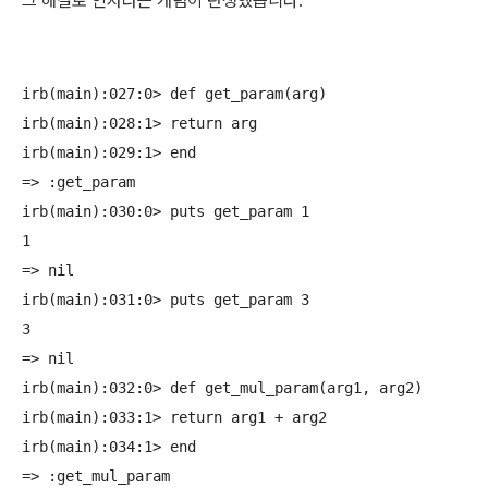
그 해결로 인자라는 개념이 탄생했습니다.
irb(main):027:0> def get_param(arg)

irb(main):028:1> return arg

irb(main):029:1> end

=> :get_param

irb(main):030:0> puts get_param 1

1

=> nil

irb(main):031:0> puts get_param 3

3

=> nil

irb(main):032:0> def get_mul_param(arg1, arg2)

irb(main):033:1> return arg1 + arg2

irb(main):034:1> end

=> :get_mul_param
