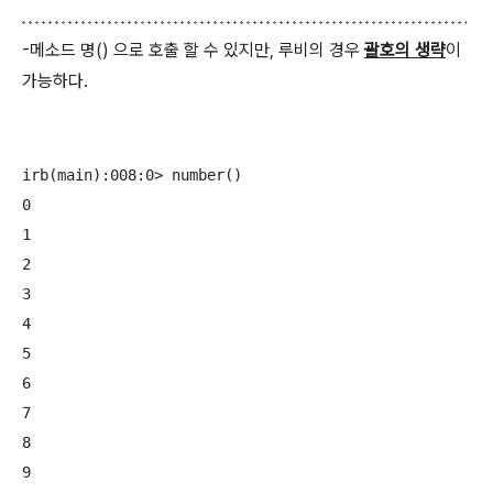
-메소드 명() 으로 호출 할 수 있지만, 루비의 경우
괄호의 생략
이
가능하다.
irb(main):008:0> number()

0

1

2

3

4

5

6

7

8

9
