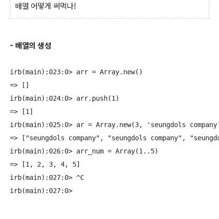
배열 어떻게 써먹나!
- 배열의 생성
irb(main):023:0> arr = Array.new()

=> []

irb(main):024:0> arr.push(1)

=> [1]

irb(main):025:0> ar = Array.new(3, 'seungdols company'
=> ["seungdols company", "seungdols company", "seungdo
irb(main):026:0> arr_num = Array(1..5)

=> [1, 2, 3, 4, 5]

irb(main):027:0> ^C
