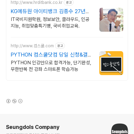
http://www.hrditbank.co.kr
광고
KG에듀원 아이티뱅크 김종수 27년경
력전문가 IT취업상담
IT국비지원학원, 정보보안, 클라우드, 인공
지능, 취업맞춤특기병, 국비취업교육.
http://www.컴스쿨.com
광고
PYTHON 컴스쿨닷컴 당일 신청&결제
시 기프티콘!
PYTHON 인강만으로 합격가능, 단기완성,
무한반복 전 강좌 스마트폰 학습가능
(새창열림)
로그 정보
Seungdols Company