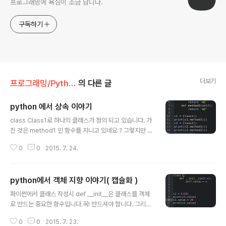
프로그래밍에 욕심이 조금 납니다.
구독하기
더보기
프로그래밍/Python
의 다른 글
python 에서 상속 이야기
글 내용
class Class1로 하나의 클래스가 정의 되고 있습니다. 가
진 것은 method1 인 함수를 지니고 있네요 ? 그렇지만 4l
ine~8line에 걸친 class2가 가진 것은 method1 , met
0
0
2015. 7. 24.
hod2를 가지고 있습니다. 사실 밑의 코드를 실행 하면 결
과는 같습니다. 그리고 #:주석 밑의 코드의 경우에는 Clas
s3로 괄호 안에 Class1을 품고 있습니다. 품는다? 가진
python에서 객체 지향 이야기( 캡슐화 )
다? 사람은 사람에게 상속을 받고, 상속 하기도 하죠 ? 코드
글 내용
에서는 상속이 돈. 금은 보화를 주는게 아닌 자신이 가진 코
파이썬에서 클래스 작성시 def __init__은 클래스를 객체
드를 줍니다. Class1이 가진것은 method1 이었죠 ? 그
로 만드는 중요한 함수입니다.꼭! 만드셔야 합니다. 그리고
럼 Class3는 method1을 가지고 있지 않지만, Class1
파이썬의 함수는 self라는 매개변수를 추가 해주어야 합니
로 부터 상속을 받아 가지게 됩니다. 즉, Class3는 meth
0
0
2015. 7. 23.
다. 왜? 인지는 나중에 말씀드리겠지만, 지금은 무조건 추