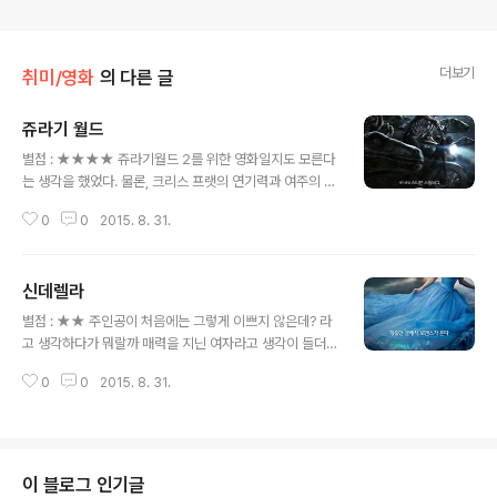
더보기
취미/영화
의 다른 글
쥬라기 월드
글 내용
별점 : ★★★★ 쥬라기월드 2를 위한 영화일지도 모른다
는 생각을 했었다. 물론, 크리스 프랫의 연기력과 여주의 로
맨스가 꽤나 인상적이었다고 생각한다. 그리고 스토리 라
0
0
2015. 8. 31.
인은 뭐랄까 뻔한 스토리였지만, 그래도 공룡을 보는 맛으
로 즐길 수 있다고 생각한다.
신데렐라
글 내용
별점 : ★★ 주인공이 처음에는 그렇게 이쁘지 않은데? 라
고 생각하다가 뭐랄까 매력을 지닌 여자라고 생각이 들더
라. 뭔가 웃을때 원래 밝은 느낌을 가진 여배우가 아닐까 라
0
0
2015. 8. 31.
는 생각을 했다. 스토리는 매우 매우 잘 아는 옛날 이야기이
다. 나름 실제 호러스러운 이야기로 갔어도 재밌을듯 하지
만 그건 정말 동화스럽지 않기에 빠진 실제 동화였으므로
호러는 빠진 아주 매우 아름다운 스토리를 그려냈다. "Hav
e courage and be kind" 명대사가 아닐까 한다. 나름
이 블로그 인기글