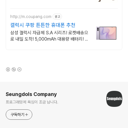
그대로, 와우회원 무료배송으로 안전하게 받
아보세요.
http://m.coupang.com
광고
갤럭시 쿠팡 튼튼한 휴대폰 추천
삼성 갤럭시 자급제 S.A 시리즈! 로켓배송으
로 내일 도착! 5,000mAh 대용량 배터리! 방
수방진 설계로 더 튼튼하게.
(새창열림)
로그 정보
Seungdols Company
프로그래밍에 욕심이 조금 납니다.
구독하기