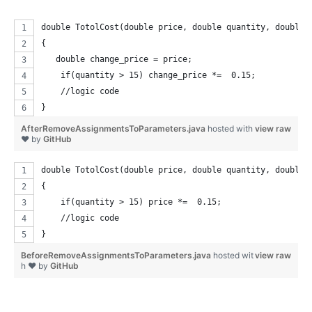
double TotolCost(double price, double quantity, double 
{
   double change_price = price;
    if(quantity > 15) change_price *=  0.15;
    //logic code
}
AfterRemoveAssignmentsToParameters.java
hosted with
view raw
❤ by
GitHub
double TotolCost(double price, double quantity, double 
{
    if(quantity > 15) price *=  0.15;
    //logic code
}
BeforeRemoveAssignmentsToParameters.java
hosted wit
view raw
h ❤ by
GitHub