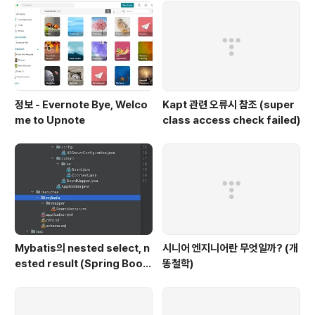
정보 - Evernote Bye, Welco
Kapt 관련 오류시 참조 (super
me to Upnote
class access check failed)
Mybatis의 nested select, n
시니어 엔지니어란 무엇일까? (개
ested result (Spring Boot,
똥철학)
H2, Kotlin|Java)