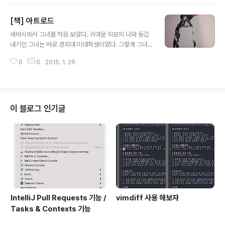
랑을 하겠습니다. 다시 사랑하고 또 사랑하고 또 다시 사랑
하며 당신 곁에 있겠습니다. 여전히 당신을 사랑한다고 말
[책] 아트로드
할 수 있어 오늘 저는 제가 살아 있음이 참 감사합니다. 정
글 내용
현주 작가의 그래도 사랑을 읽은 독자라면 무조건 찬양하
세바시에서 그녀를 처음 보았다. 귀여운 외모의 나와 동갑
게 되는 손에 꼽히는 작가가 아닐까 한다. 이 책도 곧 나만
내기인 그녀는 바로 경희대 미대학생이었다. 그렇게 그녀
의 곱씹는 책이 되어 책장 한켠을 우직하게 지키게 되겠지.
는 여느 학생과 같이 지내던 도중 세계여행을 계획한다. 2
조금씩 조금씩 배워가는거지.책이란 뭐든 배움을 남기니
0
0
2015. 1. 29.
년간 돈을 모아 떠나는 그림여행. 그렇게 그녀는 1년을 계
까. 정현주 작가의 글은 옆에서 읊조리는 글같다.무슨 읽다
획하고 떠난 여행에서 1년을 더한 아트로드를 완성한다. 나
보면 정지영 아나운서처럼..
에게 여행은 무엇일까? 나도 그녀처럼 할 수 있는 패기와
용기가 있을까? [세바시 15분] 세바시 강연을 추천합니다.
세계일주 22개월, 사람의 향기를 그리다 @김물길 아트로
이 블로그 인기글
드작가 http://youtu.be/rnkf8Uz374g 세바시 15분 (h
ttp://goo.gl/h9Y3G)
IntelliJ Pull Requests 기능 /
vimdiff 사용 해보자
Tasks & Contexts 기능