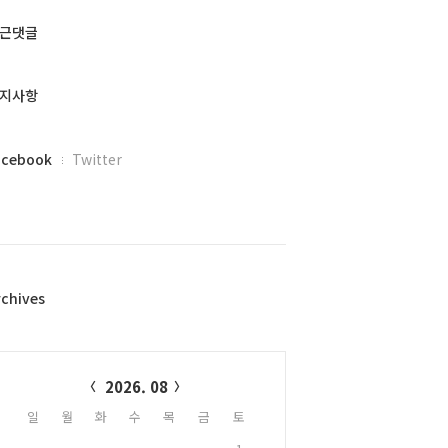
근댓글
지사항
acebook
Twitter
rchives
alendar
2026. 08
일
월
화
수
목
금
토