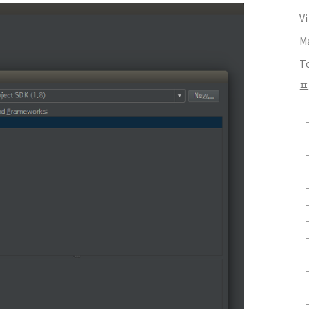
V
M
T
프