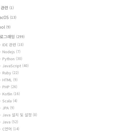
i 관련
(1)
acOS
(13)
ool
(9)
로그래밍
(299)
IDE 관련
(18)
Nodejs
(7)
Python
(30)
JavaScript
(40)
Ruby
(22)
HTML
(9)
PHP
(26)
Kotlin
(16)
Scala
(4)
JPA
(9)
Java 설치 및 설정
(8)
Java
(52)
C언어
(14)