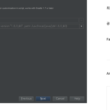
글
과
최
인
기
글
공
페
F
이
스
북
트
위
터
플
A
러
그
인
C