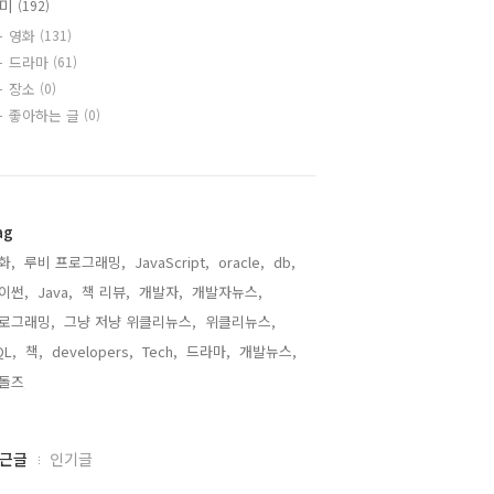
취미
(192)
영화
(131)
드라마
(61)
장소
(0)
좋아하는 글
(0)
ag
화,
루비 프로그래밍,
JavaScript,
oracle,
db,
이썬,
Java,
책 리뷰,
개발자,
개발자뉴스,
로그래밍,
그냥 저냥 위클리뉴스,
위클리뉴스,
QL,
책,
developers,
Tech,
드라마,
개발뉴스,
돌즈,
근글
인기글