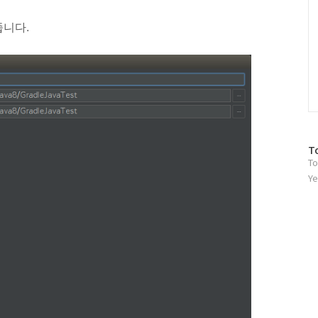
해줍니다.
방
T
To
문
자
Ye
수