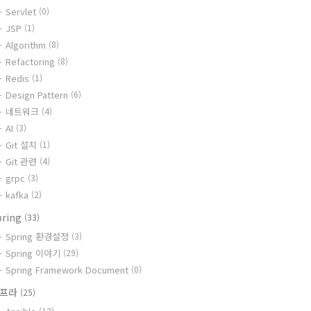
Servlet
(0)
JSP
(1)
Algorithm
(8)
Refactoring
(8)
Redis
(1)
Design Pattern
(6)
네트워크
(4)
AI
(3)
Git 설치
(1)
Git 관련
(4)
grpc
(3)
kafka
(2)
pring
(33)
Spring 환경설정
(3)
Spring 이야기
(29)
Spring Framework Document
(0)
인프라
(25)
(12)