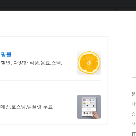
쇼핑몰
풍할인, 다양한 식품,음료,스낵,
분
다
도메인,호스팅,템플릿 무료
승
책
I