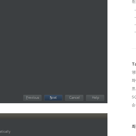
T
영
파
프
S
승
최
최
근