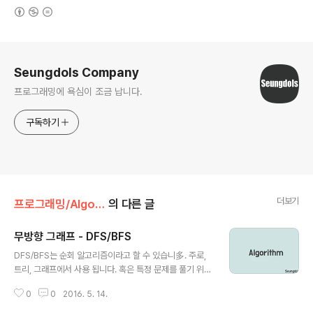
(새창열림)
로그 정보
Seungdols Company
프로그래밍에 욕심이 조금 납니다.
구독하기
더보기
프로그래밍/Algorithm
의 다른 글
무방향 그래프 - DFS/BFS
글 내용
DFS/BFS는 순회 알고리즘이라고 할 수 있습니多. 주로,
트리, 그래프에서 사용 됩니다. 혹은 특정 문제를 풀기 위한
해법이기도 하죠 ? DFS는 Depth-First-Search로 불리
0
0
2016. 5. 14.
며 한국어로는 깊이 우선 탐색이라고 합니다. 즉, 무조건 깊
이 깊이~ 우선 탐색을 하죠. 그리고 BFS는 Breadth-Firs