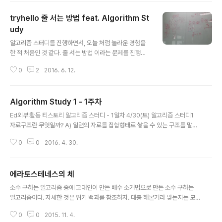
t Search로 불리며, 너비 우선 탐색이라고 합니다. 말 그
tryhello 줄 서는 방법 feat. Algorithm St
대로 너비를 우선적으로 탐색하죠. 뭐든 말로는 제일 쉽
죠…(개발자는 힘드렁…) 아래 소스는 DFS/BFS 문제에 대
udy
글 내용
한 풀이입니다. https://www.acmicpc.net/problem/
알고리즘 스터디를 진행하면서, 오늘 처럼 놀라운 경험을
1260 물론 이 문제를 풀기 위해선 아래의 코드를 살짝 손
한 적 처음인 것 같다. 줄 서는 방법 이라는 문제를 진행하
봐야 합니다.
는데, 나는 그냥 라이브러리를 이용해 풀었는데, 스터디원
0
2
2016. 6. 12.
2분이서 새로운 효율적인 생각? 알고리즘 설계를 하셨다.
문제는 다음과 같다. N명의 사람이 있을 때, N명의 사람을
서로 다른 방법으로 줄을 세우는 방법은 N!개가 존재합니
Algorithm Study 1 - 1주차
다.이 때 각각의 사람들에게 번호를 매겨서 줄을 서는 방법
글 내용
을 표시합니다. 예를들어 [1,2,3,4]는 1번 사람이 제일 앞
Ed외부:활동 티스토리 알고리즘 스터디 - 1일차 4/30(토) 알고리즘 스터디1
에, 2번 사람이 2두번째에... 서 있는 상태를 나타냅니다.이
자료구조란 무엇일까? A) 일련의 자료를 집합형태로 쌓을 수 있는 구조를 말한
러한 각각의 방법을 사전순으로 정렬했을때 K번째 방법으
다고 생각한다. 실생활에서 장에 그릇을 놓는 다면 찬장, 책을 모아 두면 책장이
로 줄을 세우는 방법을 찾아 보려고 합니다.예를 들어 3명
0
0
2016. 4. 30.
되는 것 처럼 ‘틀’이라고 생각 할 수 있다. 그런 의미로 볼 수 있다고 생각한다. 컴
의 사람이 있다면 총 6개의 방법은 다음과 같이 정렬할 수
퓨터로 치면 데이터 집합인 배열, 리스트 등등도 그러한 경우 결국 어떤 용도로
있습니다.1번..
쓸 것인지가 중요하다. 결국 자료구조의 용도는 무엇을 담을지에 대한 초점이
에라토스테네스의 체
다. 팀원) 사용하기 편하게 & 빠르게 만드는게 자료구조. - 효율성 위주 ( 목적성
글 내용
위주로 생각해도 될 것 같다.) 자료구조를 왜 사용할까? A) 나는 프로그래머의
소수 구하는 알고리즘 중에 고대인이 만든 배수 소거법으로 만든 소수 구하는
편의성인 것 같다. 우선 컴퓨터 프로그래밍에서 자료구조가 생긴 이유는..
알고리즘이다. 자세한 것은 위키 백과를 참조하자. 대충 해본거라 맞는지는 모
르겠다. 사실 위키에 있는 Java 알고리즘 구현은 상당히 경이롭다. boolean
0
0
2015. 11. 4.
을 이용한 것인데. 아직 멀었구나 싶더라.. 무단 수정 및 배포는 금지합니다. 모