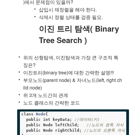
)에서 문제점이 있을까?
삽입시 재정렬을 해야 한다.
삭제시 정렬 상태를 검증 필요.
이진 트리 탐색( Binary
Tree Search )
위의 선형탐색, 이진탐색과 가장 큰 구조적 특
징은?
이진트리(binary tree)에 대한 간략한 설명!!!
부모노드(parent node) & 자녀노드(left, right ch
ild node)
위 3개 노드간의 관계
노드 클래스의 간략한 코드
class
Node
{

public
int
 keyData; 
//데이터(키)
public
 Node leftChild;   
//노드의 왼쪽 자식
public
 Node rightChild; 
//노드의 오른쪽 자식