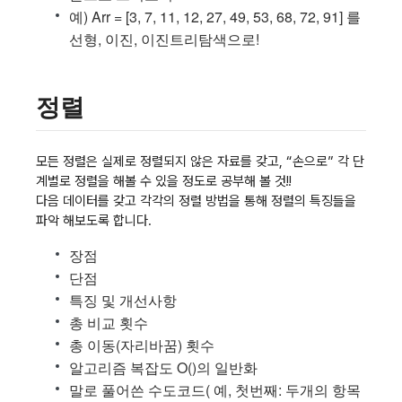
예) Arr = [3, 7, 11, 12, 27, 49, 53, 68, 72, 91] 를
선형, 이진, 이진트리탐색으로!
정렬
모든 정렬은 실제로 정렬되지 않은 자료를 갖고, “손으로” 각 단
계별로 정렬을 해볼 수 있을 정도로 공부해 볼 것!!
다음 데이터를 갖고 각각의 정렬 방법을 통해 정렬의 특징들을
파악 해보도록 합니다.
장점
단점
특징 및 개선사항
총 비교 횟수
총 이동(자리바꿈) 횟수
알고리즘 복잡도 O()의 일반화
말로 풀어쓴 수도코드( 예, 첫번째: 두개의 항목