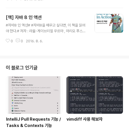
던 사람들의 뒷통수를 때리는 책이다.# 저자 : 조영호 출판
사 : 위키북스 나의 생각 중요한 내용 협력, 책임, 역할 이 세
가지에 대한 비유라는 껍질에서 실질적인 내용을 자기 만
[책] 자바 8 인 액션
의 언어로 바꿔 학습하기. 배운 내용 협력 책임 역할 상세
글 내용
후기 이 책의 진짜 장점은 처음에는 앨리스의 비유를 통해
#자바8 인 액션# #자바8을 배우고 싶다면, 이 책을 읽어
객체를 설명하지만, 가면 갈 수록 우리가 이해했던 객체지
야 한다.# 저자 : 라울-게이브리얼 우르마 , 마리오 푸스코 ,
향에 대한 지식을 깨부순다고 생각한다. (느낀바가 그렇
앨런 마이크로프트 출판사 : 한빛 미디어 나의 생각 중요한
다..) 물론, 객체지향에 대해 정말 잘 아는 사람이라면야 이
0
0
2016. 8. 6.
내용 람다 동적 파라미터 화 Predicate 동시성 프레임워
책을 고를 필요가 없다고 생각한다. 어쨌거나 이 책은 객체
크 - JoinFork framework 디폴트 메소드 Stream API
의 3가지 협력,..
배운 내용 동적 파라미터 화 람다 디폴트 메소드 Stream
API 메서드 레퍼런스 Optional 상세 후기 이 책에서 강조
하는 것은 왜 람다를 쓰는지? 왜 스트림을 쓰는지를 말한
이 블로그 인기글
다. 스트림을 써야하는 이유가 무엇일까? 이 책에서는 자바
언어적 한계를 향상시킨 API라고 설명한다. 내가 이해한
바로는 그렇다. 왜냐하면, Stream API에는 Parallel Str
eam API가 존재하는..
IntelliJ Pull Requests 기능 /
vimdiff 사용 해보자
Tasks & Contexts 기능