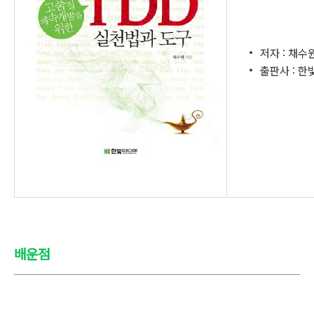
저자 : 채수
출판사 : 
배운점