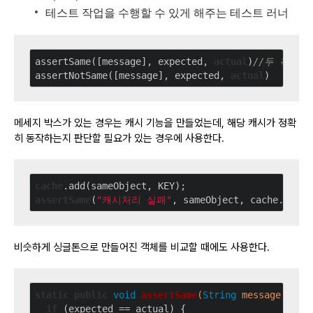
테스트 작업을 수행할 수 있게 해주는 테스트 러너
assertSame([message], expected, 
actual
)
//두 객체
assertNotSame([message], expected, 
actual
메세지 박스가 있는 경우는 캐시 기능을 만들었는데, 해당 캐시가 정확
히 동작하는지 판단할 필요가 있는 경우에 사용한다.
cache
.add
assertSame
(
"캐시처리 실패"
비슷하게 싱글톤으로 만들어진 객체를 비교할 때에도 사용한다.
static
public
void
assertSame
(
String
 message, 
Obj
if
 (expected == actual) {
