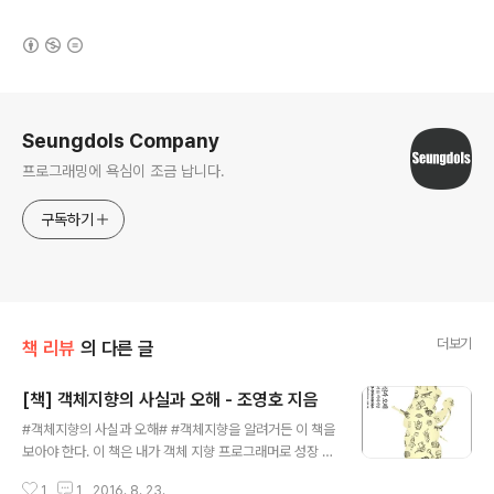
(새창열림)
로그 정보
Seungdols Company
프로그래밍에 욕심이 조금 납니다.
구독하기
더보기
책 리뷰
의 다른 글
[책] 객체지향의 사실과 오해 - 조영호 지음
글 내용
#객체지향의 사실과 오해# #객체지향을 알려거든 이 책을
보아야 한다. 이 책은 내가 객체 지향 프로그래머로 성장 할
수 있는 기초의 발판이자, 이제까지 객체를 안다고 고집했
1
1
2016. 8. 23.