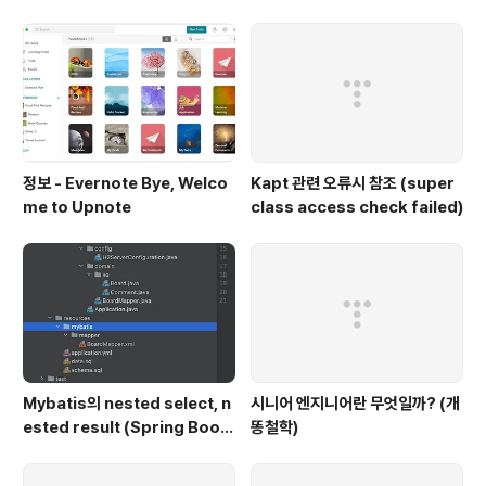
정보 - Evernote Bye, Welco
Kapt 관련 오류시 참조 (super
me to Upnote
class access check failed)
Mybatis의 nested select, n
시니어 엔지니어란 무엇일까? (개
ested result (Spring Boot,
똥철학)
H2, Kotlin|Java)