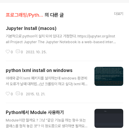
더보기
프로그래밍/Python
의 다른 글
Jupyter Install (macos)
글 내용
기본적으로 python이 설치 되어 있다고 가정한다. https://jupyter.org/inst
all Project Jupyter The Jupyter Notebook is a web-based intera
ctive computing platform. The notebook combines live code, eq
0
0
2022. 10. 25.
uations, narrative text, visualizations, interactive dashboards and
other media. jupyter.org pip install --upgrade pip pip install note
book jupyter notebook // running 특정 노트북 파일을 열고 싶을때, jupy
python lxml install on windows
ter notebook notebook.ipynb po..
글 내용
아래와 같이 lxml 패키지를 설치하는데 windows 환경에
서 오류가 날때 대처법...(난 크롤링이 하고 싶다) lxml 페
이지 좌측 링크에서 해당하는 .whl 파일을 다운 받는다. c
0
0
2015. 12. 21.
md 창을 열고 .whl 파일이 있는 곳으로 이동 후 아래 처럼
pip install "파일명" 입력해주자.
Python에서 Module 사용하기
글 내용
Module이란 뭘까요 ? 그냥 "같은 기능을 하는 함수 또는
클래스를 합쳐 놓은 것"? 이 정도쯤으로 생각하면 될까요?