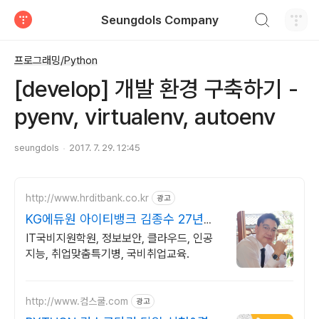
검색하기
Seungdols Company
티스토리
프로그래밍/Python
[develop] 개발 환경 구축하기 -
pyenv, virtualenv, autoenv
seungdols
2017. 7. 29. 12:45
http://www.hrditbank.co.kr
광고
KG에듀원 아이티뱅크 김종수 27년경
력전문가 IT취업상담
IT국비지원학원, 정보보안, 클라우드, 인공
지능, 취업맞춤특기병, 국비취업교육.
http://www.컴스쿨.com
광고