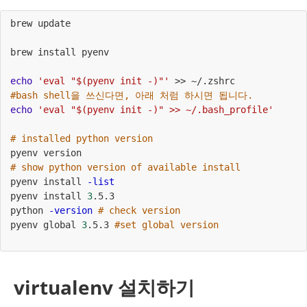
brew update
brew install pyenv
echo
'eval "$(pyenv init -)"'
 >> ~/.zshrc
#bash shell을 쓰신다면, 아래 처럼 하시면 됩니다.
echo
'eval "$(pyenv init -)" >> ~/.bash_profile'
# installed python version
pyenv version
# show python version of available install 
pyenv install 
-list
pyenv install 
3
.5.3
python 
-version
# check version
pyenv global 
3
.5.3 
#set global version
virtualenv 설치하기