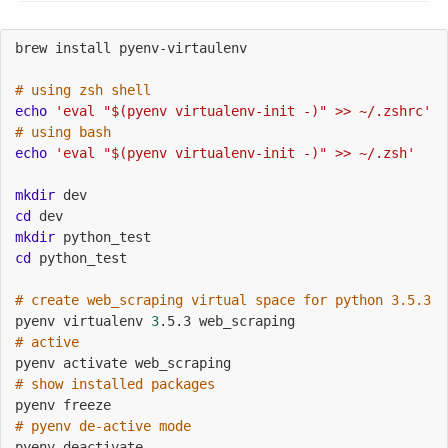
brew install pyenv-virtaulenv
# using zsh shell
echo
'eval "$(pyenv virtualenv-init -)" >> ~/.zshrc'
# using bash
echo
'eval "$(pyenv virtualenv-init -)" >> ~/.zsh'
mkdir
 dev 
cd
 dev
mkdir
 python_test
cd
 python_test
# create web_scraping virtual space for python 3.5.3
pyenv virtualenv 
3
.5.3 web_scraping
# active 
pyenv activate web_scraping
# show installed packages
pyenv freeze 
# pyenv de-active mode
pyenv deactivate 