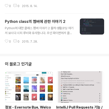
제 생각에는 맞는 것 같습니다. ^-^ 사실 다를게 없네요. 파
0
0
2015. 8. 14.
이썬에서 파일을 추가하는 명령은 import입니다. 대신 확
장자를 명시하지 않아도 됩니다.lib.py 내에 존재하는 cla
ss A를 생성하기 위해서는 모듈명.(dot) 클래스명() 이러
Python class의 멤버에 관한 이야기 2
한 구조를 가집니다. 쉽죠? 파일이 조금만 많아져도 모듈로
글 내용
관리하는 것이 프로젝트시에는 훨씬 빠른 검색?!을 돕습니
Python에 대한 클래스 멤버 이야기 2 출처:생활코딩 여기
다. 무조건 기억하세요. "같은 기능의 것을 모은다" 이 것이
서 보시다 시피 루비와 유사합니다. 우선 파이썬에서 클래
OOP의 가장 핵심 개념이라고 생각합니다. 생활코딩 자료
스 변수 선언 방법은 ............... 잘 들으셔야 합니다. 바로 ,,,
입니다.
0
0
2015. 7. 28.
"클래스 내 / 메소드 밖" 입니다. 즉, count가 선언 되어 있
는 곳에서 선언 해주신다면, 클래스 변수가 됩니다. 참 쉽
죠??ㅎ 그리고, 루비도 마찬가지로 클래스 변수는 초기화
를 해주어야 합니다. 그렇지 않으면, 시작 값이 뭔지 모르기
에 컴퓨터가 "뭔 코드냐?"라며 에러를 내 뿜습니다. 그리고
이 블로그 인기글
__init__은 파이썬의 생성자라 생각 하시면 쉽습니다. 그리
고 메소드에서 빠져서는 안되는 self의 인자! 기억 해둡시
다. 파이썬에서는 self 파라미터를 입력 해주어야 합니다.
정보 - Evernote Bye, Welco
IntelliJ Pull Requests 기능 /