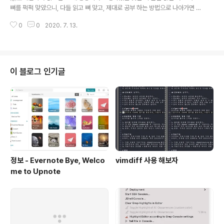
표들을 통해 서버 커널에서의 프로세스 부하를 설명 하고 있다. 데이터 분석가..
뼈를 퍽퍽 맞았으니, 다들 읽고 뼈 맞고, 제대로 공부 하는 방법으로 나아가면 좋
겠다. (물론, 나의 블로그에 접속 하여 이 글을 보는 독자 또한 나랑 같이 뼈 맞는
0
0
2020. 7. 13.
다에 나의 왼손 터널 증후군을 걸겠다.) 근데, 너무 뼈 맞지 않아도 된다. 일일 커
밋 하는 게 어디인가? 나처럼 귀찮아 하는 사람은 다음 다음생정도에나 가능한
행위이다. 알고리즘 푸는게 어디인가? 풀다 보면 이직이 쉬워진다. 지식쇼핑 하
는게 어디인가? 나는 퇴근 후 넷플릭스만 본다. 모두 정답은 없다. 다만, 중요한
건 내가 했던 행위들은 나만의 언어로 이해하고, 체화 하여, 그 정보가 지식이 되
이 블로그 인기글
어 남에게 다시 전달 가능한 순간이 언젠간 온다. 애플의 아버지가 말 ..
정보 - Evernote Bye, Welco
vimdiff 사용 해보자
me to Upnote