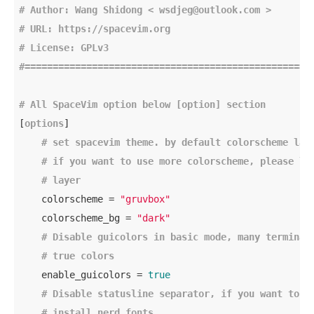
# Author: Wang Shidong < wsdjeg@outlook.com >
# URL: https://spacevim.org
# License: GPLv3
#===================================================
# All SpaceVim option below [option] section
[
options
]

# set spacevim theme. by default colorscheme lay
# 
if
 you want to use more colorscheme, please lo
# layer
    colorscheme = 
"gruvbox"
    colorscheme_bg = 
"dark"
# Disable guicolors in basic mode, many terminal
# true colors
    enable_guicolors = 
true
# Disable statusline separator, 
if
 you want to u
# install nerd fonts