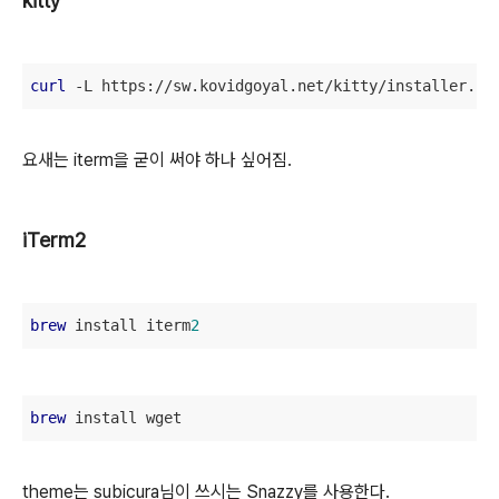
kitty
curl
 -L https://sw.kovidgoyal.net/kitty/installer.sh
요새는 iterm을 굳이 써야 하나 싶어짐.
iTerm2
brew
 install iterm
2
brew
 install wget
theme는 subicura님이 쓰시는 Snazzy를 사용한다.