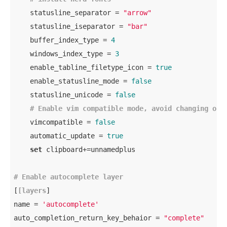
    statusline_separator = 
"arrow"
    statusline_iseparator = 
"bar"
    buffer_index_type = 
4
    windows_index_type = 
3
    enable_tabline_filetype_icon = 
true
    enable_statusline_mode = 
false
    statusline_unicode = 
false
# Enable vim compatible mode, avoid changing ori
    vimcompatible = 
false
    automatic_update = 
true
set
 clipboard+=unnamedplus

# Enable autocomplete layer
[
[layers
] 

name = 
'autocomplete'
auto_completion_return_key_behaior = 
"complete"