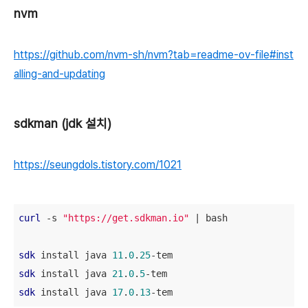
nvm
https://github.com/nvm-sh/nvm?tab=readme-ov-file#inst
alling-and-updating
sdkman (jdk 설치)
https://seungdols.tistory.com/1021
curl
 -s 
"https://get.sdkman.io"
 | bash

sdk
 install java 
11
.
0
.
25
sdk
 install java 
21
.
0
.
5
sdk
 install java 
17
.
0
.
13
-tem