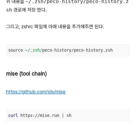
위 내용을
~/.zsh/peco-history/peco-history.z
sh
경로에 저장 한다.
그리고, zshrc 파일에 아래 내용을 추가해주면 된다.
source ~
/.zsh/
peco-history/peco-history.zsh
mise (tool chain)
https://github.com/jdx/mise
curl
 https://mise.run | sh