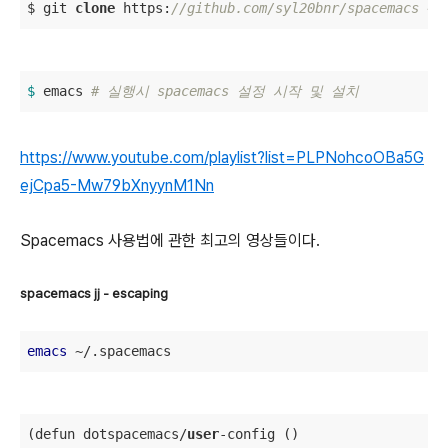
$ git 
clone
 https:
//github.com/syl20bnr/spacemacs ~/
$ 
emacs 
# 실행시 spacemacs 설정 시작 및 설치 
https://www.youtube.com/playlist?list=PLPNohcoOBa5G
ejCpa5-Mw79bXnyynM1Nn
Spacemacs 사용법에 관한 최고의 영상들이다.
spacemacs jj - escaping
emacs
 ~/.spacemacs
(defun dotspacemacs
/
user
-
config ()
