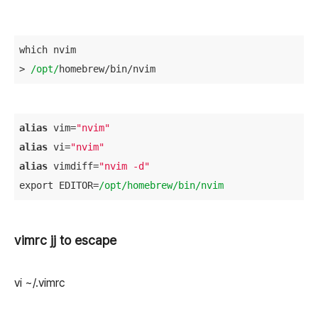
which nvim 

> 
/opt/
homebrew/bin/nvim
alias
 vim=
"nvim"
alias
 vi=
"nvim"
alias
 vimdiff=
"nvim -d"
export EDITOR=
/opt/homebrew
/bin/nvim
vimrc jj to escape
vi ~/.vimrc