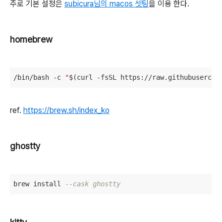
주로 기본 설정은
subicura님의 macos 셋팅
을 이용 한다.
homebrew
/bin/bash -c 
"
$(curl -fsSL https://raw.githubusercon
ref.
https://brew.sh/index_ko
ghostty
brew install 
--cask ghostty