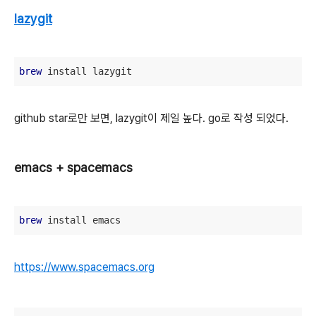
lazygit
brew
 install lazygit
github star로만 보면, lazygit이 제일 높다. go로 작성 되었다.
emacs + spacemacs
brew
 install emacs
https://www.spacemacs.org