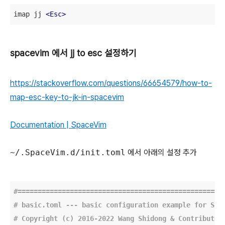
imap jj 
<
Esc
>
spacevim 에서 jj to esc 설정하기
https://stackoverflow.com/questions/66654579/how-to-
map-esc-key-to-jk-in-spacevim
Documentation | SpaceVim
~/.SpaceVim.d/init.toml
에서 아래의 설정 추가
#===================================================
# basic.toml --- basic configuration example for Spa
# Copyright (c) 2016-2022 Wang Shidong & Contributor