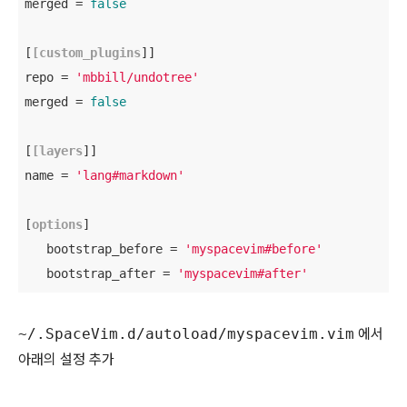
merged = 
false
[
[custom_plugins
]]

repo = 
'mbbill/undotree'
merged = 
false
[
[layers
]]

name = 
'lang#markdown'
[
options
]

   bootstrap_before = 
'myspacevim#before'
   bootstrap_after = 
'myspacevim#after'
~/.SpaceVim.d/autoload/myspacevim.vim
에서
아래의 설정 추가