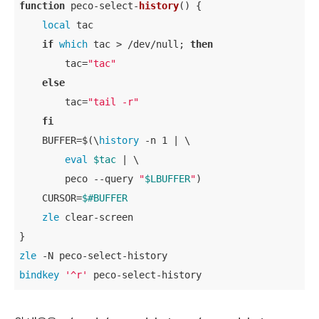
function
 peco-select-
history
() {

local
 tac

if
which
 tac > /dev/null; 
then
        tac=
"tac"
else
        tac=
"tail -r"
fi
    BUFFER=$(\
history
 -n 1 | \

eval
$tac
 | \

        peco --query 
"
$LBUFFER
"
)

    CURSOR=
$#BUFFER
zle
 clear-screen

zle
bindkey
'^r'
 peco-select-history