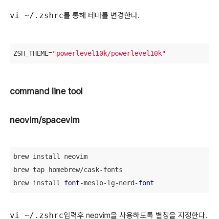
vi ~/.zshrc
를 통해 테마를 변경한다.
ZSH_THEME
=
"powerlevel10k/powerlevel10k"
command line tool
neovim/spacevim
brew install neovim

brew tap homebrew/cask-fonts

brew install 
font
-meslo-lg-nerd-
font
vi ~/.zshrc
입력후 neovim을 사용하도록 별칭을 지정한다.