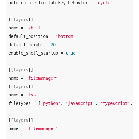
auto_completion_tab_key_behavior = 
"cycle"
[
[layers
]]

name = 
'shell'
default_position = 
'bottom'
default_height = 
20
enable_shell_startup = 
true
[
[layers
]]

name = 
'filemanager'
[
[layers
]]

name = 
'lsp'
filetypes = [
'python'
, 
'javascript'
, 
'typescript'
, 
'
[
[layers
]]

name = 
'filemanager'