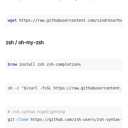
wget
 https://raw.githubusercontent.com/sindresorhus/
zsh / oh-my-zsh
brew
 install zsh zsh-completions
sh -c 
"
$(curl -fsSL https://raw.githubusercontent.co
# zsh-syntax-highlighting
git 
clone
 https://github.com/zsh-users/zsh-syntax-hi