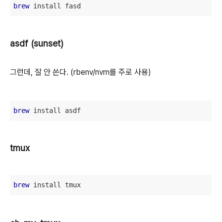
brew
 install fasd
asdf (sunset)
그런데, 잘 안 쓴다. (rbenv/nvm를 주로 사용)
brew
 install asdf
tmux
brew
 install tmux