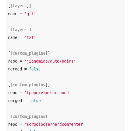
[
[layers
]]

name = 
'git'
[
[layers
]]

name = 
'fzf'
[
[custom_plugins
]]

repo = 
'jiangmiao/auto-pairs'
merged = 
false
[
[custom_plugins
]]

repo = 
'tpope/vim-surround'
merged = 
false
[
[custom_plugins
]]

repo = 
'scrooloose/nerdcommenter'