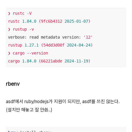
❯
rustc
-V
rustc
1.84
.0
(9fc6b4312
2025-01-07
)
❯
rustup
-v
verbose: read metadata version:
'12'
rustup
1.27
.1
(54dd3d00f
2024-04-24
)
❯
cargo
--version
cargo
1.84
.0
(66221abde
2024-11-19
)
rbenv
asdf에서 ruby/nodejs가 지원이 되지만, asdf를 쓰진 않는다.
(설치만 해놓고 잘 안씀..)