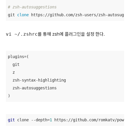
# zsh-autosuggestions
git 
clone
 https://github.com/zsh-users/zsh-autosugge
vi ~/.zshrc
를 통해 zsh에 플러그인을 설정 한다.
plugins=(

  git

  z

  zsh-syntax-highlighting

  zsh-autosuggestions

)
git
 clone --depth=
1
 https://github.com/romkatv/power