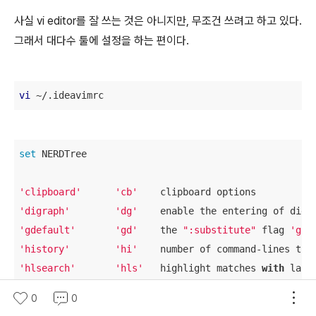
사실 vi editor를 잘 쓰는 것은 아니지만, 무조건 쓰려고 하고 있다.
그래서 대다수 툴에 설정을 하는 편이다.
vi
 ~/.ideavimrc
set
 NERDTree

'clipboard'
'cb'
'digraph'
'dg'
    enable the entering of digr
'gdefault'
'gd'
    the 
":substitute"
 flag 
'g'
'history'
'hi'
'hlsearch'
'hls'
   highlight matches 
with
'ignorecase'
'ic'
    ignore case 
in
0
0
'iskeyword'
'isk'
   defines keywords 
for
 comman