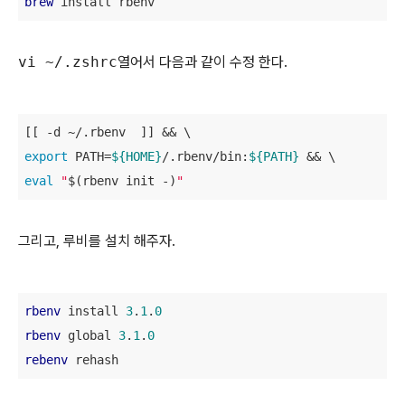
brew
 install rbenv
vi ~/.zshrc
열어서 다음과 같이 수정 한다.
export
 PATH=
${HOME}
/.rbenv/bin:
${PATH}
eval
"
$(rbenv init -)
"
그리고, 루비를 설치 해주자.
rbenv
 install 
3
.
1
.
0
rbenv
 global 
3
.
1
.
0
rebenv
 rehash