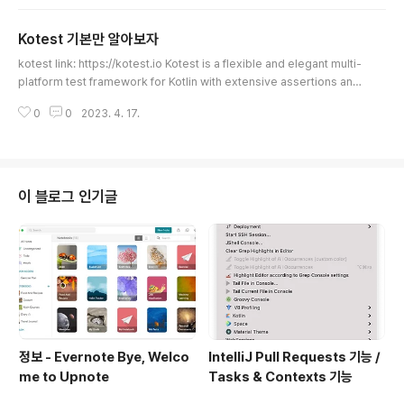
ithub.com/kotest/kotest-extensions-spring 여기가 중단 되고, kotes
t project 하위로 들어갔다.현재 버전은 6.2.1 이 최신이다.kotest와 버전을
Kotest 기본만 알아보자
동일하게 가져가고 있다.https://kotest.io/docs/extensions/spring.htm
글 내용
l Spring | KotestKote..
kotest link: https://kotest.io Kotest is a flexible and elegant multi-
platform test framework for Kotlin with extensive assertions and
integrated property testing. Testing Styles junit 스타일 지원, JS에서
0
0
2023. 4. 17.
많이 사용하는 jest와 유사한 테스트 스타일 지원, goovy로 작성하는 spock
과도 유사한 형태의 behavior test 스타일도 각기 모두 지원한다. 테스트 스타
일 종류 Fun Spec(Scala) Describe Spec(JavaScript framework) Sh
ould Spec(kotest) String Spec(kotest) Behavior..
이 블로그 인기글
정보 - Evernote Bye, Welco
IntelliJ Pull Requests 기능 /
me to Upnote
Tasks & Contexts 기능