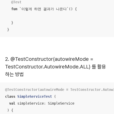
@Test
fun
 `이렇게 하면 결과가 나온다`
()
 {

   }

 }
2. @TestConstructor(autowireMode =
TestConstructor.AutowireMode.ALL) 를 활용
하는 방법
@TestConstructor(autowireMode = TestConstructor.Autow
class
SimpleServiceTest
(

val
 simpleService: SimpleService

 ) {
