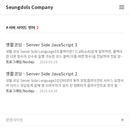
Seungdols Company
서버 사이드 언어
2
생활코딩 - Server Side JavaScript 3
생활 코딩 Server Side Language3강콜백이란? (Callback)쉽게 말하자면, 콜백이
란 다른 함수의 인수로 실행 가능한 코드 블럭(이를 테면 함수)을 전달하여 전달 받은
함수에서는 콜백함수를 실행 할 수도 하지 않을 수도 있다. 결론적으로 말하자면, 콜
프로그래밍/Nodejs
2016.05.10
백은 함수를 인수로 넘기는 것을 말한다. 콜백이 가능하려면 언어 자체에서 First-
Class(일급 객체)여야 가능하다. Lambda형식으로 인수를 넘기는 것도 결국은 익명
생활코딩 - Server Side JavaScript 2
함수라 할 수 있다. a = [3,1,2]; function comp(v1, v2){ return v2-v1; }
생활 코딩 Server Side Language2강인터넷의 동작 방법클라이언트 서비스 요청서
a.sort(comp); console.log(a); a = [3,1,2]; a.sort(function(v1,v2){return v2-
버 서비스 응답쉽게 말해 웹 브라우저가 설치 된 컴퓨터가 클라이언트로 정의 할 수
v1;}); //sor..
있다. 그리고 사용자가 특정 웹 싸이트를 요청하게 된다. 서버는 사용자가 요청한 서
프로그래밍/Nodejs
2016.04.26
비스에 대해 응답하는 역할을 한다.서버 컴퓨터에 안에는 여러 서버 어플리케이션(예
를 들어 채팅 서버, 웹서버, 게임 서버)이 동작 중이다. 그렇다면, 서버 어플리케이션
중 누가 ? 응답 해줄지 결정 하는지에 대해 알아보자.컴퓨터에 0 ~ 65535개의 문이
있다. 문을 Port라고 부른다. 서버 어플리케이션은 특정 포트를 Listen 하고 있다.요
청을 하게 되면, 웹 브라우저는 주소를 이용해 서버를 찾아가고, 서버는 포트를 이용
관련사이트
해 응답할 어플리케이션을 ..