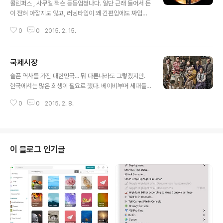
콜린퍼스 , 사무엘 잭슨 등등엄청나다. 일단 근래 들어서 돈
이 전혀 아깝지도 않고, 러닝타임이 꽤 긴편임에도 짜임새
있는 스토리?특색있는 시나리오에 지인들에게 추천해도
0
0
2015. 2. 15.
전혀 아깝지 않은 영화.다만, 에이전트다 보니 좀 잔인한 면
이 있는데 그래도 감독의 웃음 포인트를 보면 웃게 된다
는???^^완전 추천. 킹스 스피치의 주연 콜린 퍼스가 아주
국제시장
멋지게 나온다.
글 내용
슬픈 역사를 가진 대한민국... 뭐 다른나라도 그렇겠지만.
한국에서는 많은 희생이 필요로 했다. 베이비부머 세대들
은 이제 역사속에서 뒤로 물러나기 시작했으며. 월남전등
0
0
2015. 2. 8.
참전용사들은 이제 늙은 할아버지 할머니가 되었고 독일
간호사, 독일 광부등 교과서로만 보면 역사랄까? 사실 이
영화에서 역사의 왜곡이 있었다고 들었다. 물론 허지웅이
나 기타 평론가들이 말하는 스토리라인의 B급이랄까? 그
런데 중요한건 요즘 시대는 유명한건 유명한 이유가 있다.
이 블로그 인기글
허지웅씨나 기타 평론가들이 말하는 관점은 지극히 평론을
하기 위함이고, 대중들이 보는건 몰입도다. 나는 왈가왈부
할 필요 없다고 생각한다. 어차피 평론가들이 있어야 비평
이나 그 속에서 더 좋은 시나리오의 설계가 그려질테니까.
그러나 인기는 대중의 몰입도와 입소문이다. ..