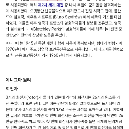
로 사용되었다. 특히
제2차 세계 대전
중 나치 독일이 군기밀을 암호화하는
데 사용하였다. 오랫동안 난공불락으로 여겨졌으나 전쟁 시작도 전에, 폴란
드의 암호국, 비우로 시프루프 (Biuro Szyfrów) 에서 해독의 기초를 마련
하였다. 이들은 이후 영국과 프랑스의 암호학자들과 정보를 공유했고, 영국
의 블레츨리 파크(Bletchley Park)의 암호학자들에 의해 해독되어 전쟁 중
연합군의 전략에 상당한 도움을 주었다.
에니그마는 1945년 독일 패전과 함께 사용이 중지됐지만, 형태가 변형되어
1970년대까지 주로 상업적 보안통신용으로 사용되었다. 에니그마를 원형으
로 한 군용 보안통신기 역시 1960년대까지 사용되었다.
에니그마 원리
회전자
3개의 회전자(rotor)가 들어가 있는데 각각의 회전자는 26개의 원소를 가
진 순열이라 보면 된다. 그림에는 간단히 8개의 알파벳으로만 표시되어 있
는데 'B'가 3개의 회전자를 통해 'D'로 바뀌는 과정을 보여주고 있다. 이렇게
한 글자의 암호를 마치면 첫 번째 회전자는 조금씩 회전을 하는데 당연히 26
번을 한바퀴로 하고 있다. 첫 번째 회전자가 한바퀴를 돌면 시계의 원리처럼
두 번째 회전자가 한 칸 움직이고 똑 같은 방법으로 세 번째 회전자도 움직이