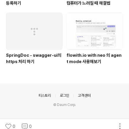
등록하기
컴퓨터가 느려질 때 해결법
SpringDoc - swagger-ui의
flowith.io with neo 의 agen
https 처리 하기
t mode 사용해보기
의안내
티스토리
로그인
고객센터
© Daum Corp.
0
0