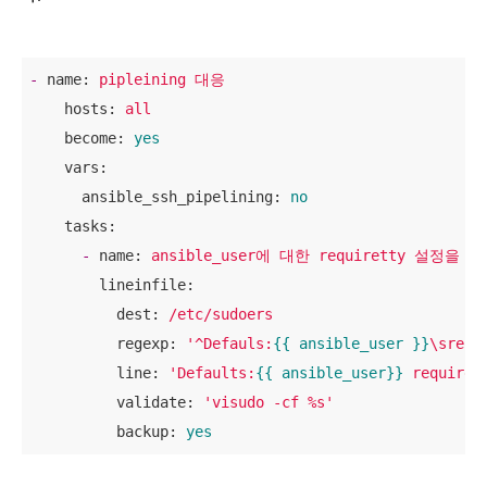
-
name:
pipleining
대응
hosts:
all
become:
yes
vars:
ansible_ssh_pipelining:
no
tasks:
-
name:
ansible_user에
대한
requiretty
설정을
비
lineinfile:
dest:
/etc/sudoers
regexp:
'^Defauls:
{{ ansible_user }}
\srequ
line:
'Defaults:
{{ ansible_user}}
 requiret
validate:
'visudo -cf %s'
backup:
yes