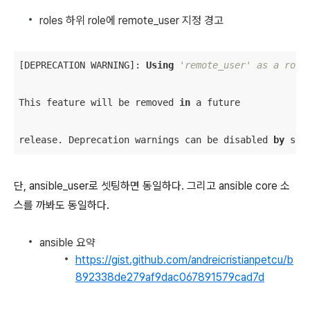
roles 하위 role에 remote_user 지정 경고
[DEPRECATION WARNING]: 
Using
'remote_user' as a role
This feature will be removed 
in
 a future

release. Deprecation warnings can be disabled 
by
 set
단, ansible_user로 셋팅하면 동일하다. 그리고 ansible core 소
스를 까봐도 동일하다.
ansible 요약
https://gist.github.com/andreicristianpetcu/b
892338de279af9dac067891579cad7d