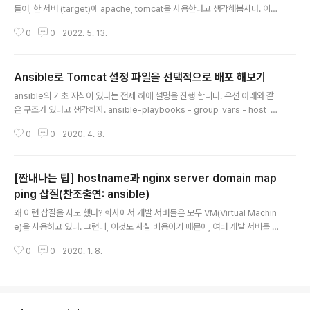
들어, 한 서버 (target)에 apache, tomcat을 사용한다고 생각해봅시다. 이
때에, tomcat은 인스턴스를 2개 사용합니다. 생각해보면, 한 물리 서버에 인스
0
0
2022. 5. 13.
턴스 2개인 tomcat이 존재하는 겁니다. 이 때 tomcat을 업데이트 한다고 가
정하겠습니다. 그렇다면, copy 혹은 template 명령어를 가지고 target 서버
내의 tomcat 두 디렉토리에 설정 파일을 전송해야 합니다. 어떻게 작성 할 수
Ansible로 Tomcat 설정 파일을 선택적으로 배포 해보기
있을 까요? 저는 아래처럼 작성 했습니다. - name: set tomcat config tem
글 내용
plate: src: "roles/{{ host }}/templates/{{ item }}-server.xml...
ansible의 기초 지식이 있다는 전제 하에 설명을 진행 합니다. 우선 아래와 같
은 구조가 있다고 생각하자. ansible-playbooks - group_vars - host_va
rs - inventory - roles - deploy_config - pc - api - mobilerole기반
0
0
2020. 4. 8.
의 playbooks를 모아두기 위한 구조이다. 내가 속한 팀에서 위와 같은 디렉토
리 구조를 잘 쓰고 있다. (더 좋은 방법이 있다면, 알려주시면 좋겠습니다.) tom
cat, apache, nginx, logstash, elasticsearch, kafka등과 같은 모든 툴들
[짠내나는 팁] hostname과 nginx server domain map
에는 설정 파일이 필요하다. 그리고 관리 해야 하는데, 나는 주로 해당 서버에 쓰
이는 설정은 같은 디렉토리에 넣어둔다. pc에 관련한 tom..
ping 삽질(찬조출연: ansible)
글 내용
왜 이런 삽질을 시도 했나? 회사에서 개발 서버들은 모두 VM(Virtual Machin
e)을 사용하고 있다. 그런데, 이것도 사실 비용이기 때문에, 여러 개발 서버를 모
두 띄우기 쉽지 않다. (물론, 요즘은 도커를 이용하는 방법이 있다.) 다만, 배보다
0
0
2020. 1. 8.
배꼽이 더 큰 환경 설정이 필요로 하다. 그럴때는 그냥 가상 머신이 제일 간편한
데, 보통은 서버수는 적게 받아 가상 호스트를 이용해 개발 서버를 여러대인 것
처럼 사용한다. 대다수의 서버들을 환경 설정 자동화를 하곤 했는데, 서버가 몇
없는 개발 서버만 유독 수작업을 해줘야 했다. (사실 찾아보기 귀찮았다.) 그래
서 가상 호스트 도메인과 호스트 네임을 이용해 nginx server의 server_na