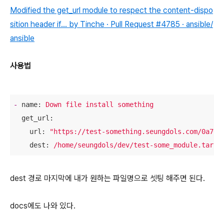
Modified the get_url module to respect the content-dispo
sition header if... by Tinche · Pull Request #4785 · ansible/
ansible
사용법
-
name:
Down
file
install
something
get_url:
url:
"https://test-something.seungdols.com/0a705
dest:
/home/seungdols/dev/test-some_module.tar.g
dest 경로 마지막에 내가 원하는 파일명으로 셋팅 해주면 된다.
docs에도 나와 있다.