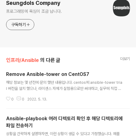
Seungdols Company
프로그래밍에 욕심이 조금 납니다.
구독하기
더보기
인프라/Ansible
의 다른 글
Remove Ansible-tower on CentOS7
글 내용
해당 정보는 몇 년전에 문의 했던 내용입니다. centos에 ansible-tower tria
l 버전을 설치 했으나, 라이센스 자체가 실험용으로만 써야하고, 실무에 직접 쓰
게 되면 안된다는 조항이 있더라. 그래서 삭제하려고 보니 또 설치때와는 다르
0
0
2022. 5. 13.
게 가이드 자체가 없어서 헤맸는데, 그리하여 결국 레드햇에 SOS 때렸다. 그랬
더니 전화와 이메일로 응답이 왔고, 그 뒤에 개발자가 메일을 주었다. 아래 방법
으로 시도해보자! Resolution Although there is not an official proced
Ansible-playbook 여러 디렉토리 확인 후 해당 디렉토리에
ure to uninstall Ansible Tower, and the following procedure may
not remove every file installed in the complete..
파일 전송하기
글 내용
상황을 간략하게 설명하자면, 이런 상황이 생길 수 있다고 가정했습니다. 예를