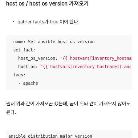
host os / host os version 가져오기
gather facts가 true 여야 한다.
- name: Set ansible host os version

  set_fact:

    host_os_version: 
"{{ hostvars[inventory_hostname
    host_os: 
"{{ hostvars[inventory_hostname]['ansib
  tags:

    - apache
원래 위와 같이 가져오곤 했는데, 굳이 위와 같이 가져오지 않아도
된다.
ansible_distribution_major_version